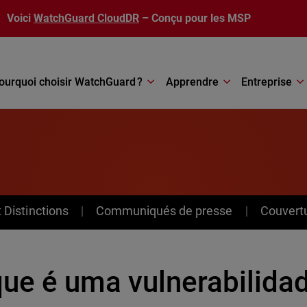
Voici
WatchGuard CloudDR
– Conçu pour les MSP
ourquoi choisir WatchGuard ?
Apprendre
Entreprise
Distinctions
Communiqués de presse
Couvert
que é uma vulnerabilida