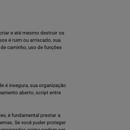
 criar e até mesmo destruir os
os é ruim ou arriscado, sua
 de caminho, uso de funções
e é insegura, sua organização
namento aberto, script entre
des, é fundamental prestar a
emas. Se você puder proteger
s mencionadas acima podem ser