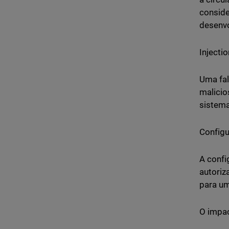
conside
desenvo
Injectio
Uma fal
malicio
sistema
Configu
A confi
autoriz
para u
O impac