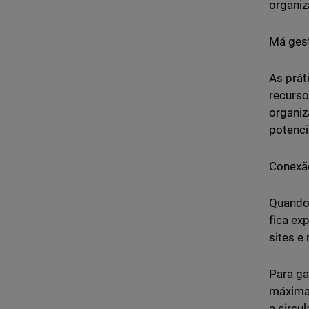
organiz
Má ges
As prát
recurso
organiz
potenci
Conexão
Quando 
fica ex
sites e
Para ga
máxima 
a circu