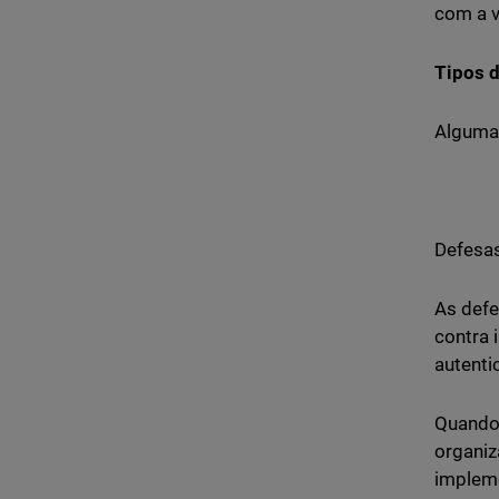
com a v
Tipos d
Algumas
Defesas
As defe
contra 
autenti
Quando 
organiz
impleme