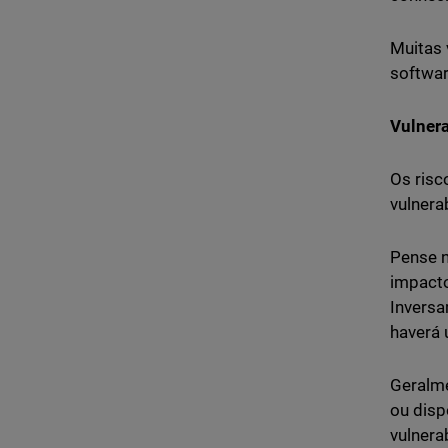
Muitas 
softwar
Vulnera
Os risc
vulnera
Pense n
impacto
Inversa
haverá 
Geralme
ou disp
vulnera