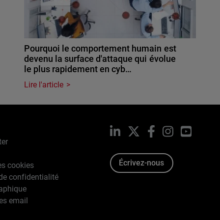
Pourquoi le comportement humain est
devenu la surface d'attaque qui évolue
le plus rapidement en cyb…
Lire l'article
LinkedIn
X
Facebook
Instagram
YouTub
ter
Écrivez-nous
es cookies
de confidentialité
raphique
es email