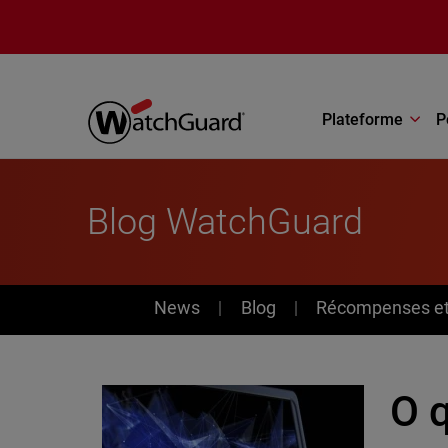
Aller au contenu principal
Plateforme
P
Blog WatchGuard
News
News
Blog
Récompenses et 
O 