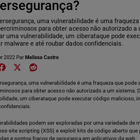
bersegurança?
ersegurança, uma vulnerabilidade é uma fraqueza
bercriminosos para obter acesso não autorizado a
ar uma vulnerabilidade, um ciberataque pode exec
ar malware e até roubar dados confidenciais.
er 2022
Par
Melissa Castro
e on LinkedIn
Share on Facebook
Share on X
Share on Reddit
rsegurança, uma vulnerabilidade é uma fraqueza que pode 
iminosos para obter acesso não autorizado a um sistema. 
bilidade, um ciberataque pode executar código malicioso, i
onfidenciais.
erabilidades podem ser exploradas por uma variedade de mé
oss-site scripting (XSS) e exploit kits de código aberto qu
das e pontos fracos de segurança em aplicativos da web.