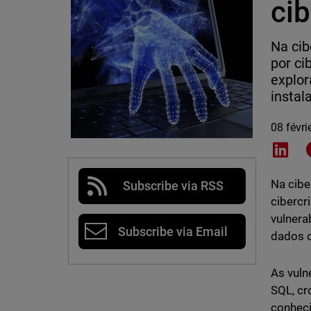
ci
Na cib
por ci
explor
instal
08 févri
Shar
Na cibe
Subscribe via RSS
cibercr
vulnera
Subscribe via Email
dados c
As vuln
SQL, cr
conheci