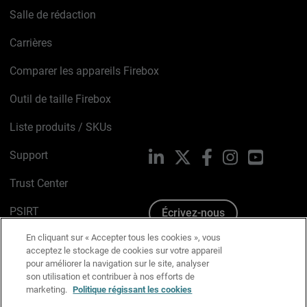
Salle de rédaction
Carrières
Comparer les appareils Firebox
Outil de taille Firebox
Liste produits / SKUs
Support
LinkedIn
X
Facebook
Instagram
YouTube
Trust Center
PSIRT
Écrivez-nous
En cliquant sur « Accepter tous les cookies », vous
Avis sur les cookies
acceptez le stockage de cookies sur votre appareil
pour améliorer la navigation sur le site, analyser
Politique de confidentialité
son utilisation et contribuer à nos efforts de
marketing.
Politique régissant les cookies
Charte Graphique