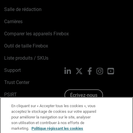
Salle de rédaction
Carrières
Comparer les appareils Firebox
Outil de taille Firebox
Liste produits / SKUs
Support
LinkedIn
X
Facebook
Instagram
YouTube
Trust Center
PSIRT
Écrivez-nous
En cliquant sur « Accepter tous les cookies », vous
Avis sur les cookies
acceptez le stockage de cookies sur votre appareil
pour améliorer la navigation sur le site, analyser
Politique de confidentialité
son utilisation et contribuer à nos efforts de
marketing.
Politique régissant les cookies
Charte Graphique