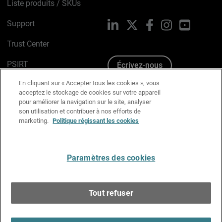
Liste produits / SKUs
Support
LinkedIn
X
Facebook
Instagram
YouTube
Trust Center
PSIRT
Écrivez-nous
En cliquant sur « Accepter tous les cookies », vous
Avis sur les cookies
acceptez le stockage de cookies sur votre appareil
pour améliorer la navigation sur le site, analyser
Politique de confidentialité
son utilisation et contribuer à nos efforts de
marketing.
Politique régissant les cookies
Charte Graphique
Préférences email
Paramètres des cookies
Français
Tout refuser
Copyright © 1996-2026 WatchGuard Technologies, Inc.
Tous droits réservés.
Terms of Use >