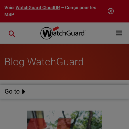
Aller au contenu principal
Voici
WatchGuard CloudDR
– Conçu pour les
MSP
Open mobi
Close search
Blog WatchGuard
Go to