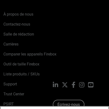
À propos de nous
Contactez-nous
Salle de rédaction
Carrières
Comparer les appareils Firebox
Outil de taille Firebox
Liste produits / SKUs
Support
LinkedIn
X
Facebook
Instagram
YouTube
Trust Center
PSIRT
Écrivez-nous