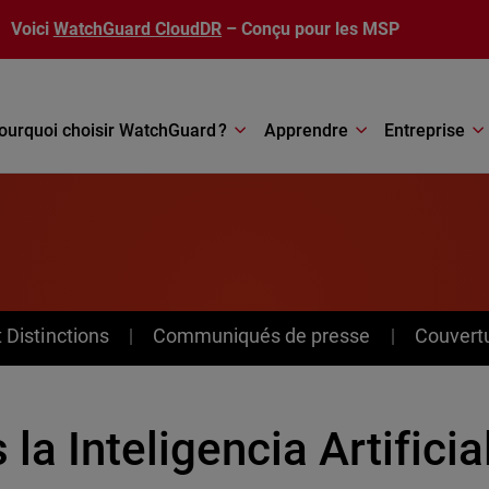
Voici
WatchGuard CloudDR
– Conçu pour les MSP
ourquoi choisir WatchGuard ?
Apprendre
Entreprise
Distinctions
Communiqués de presse
Couvert
 la Inteligencia Artificia