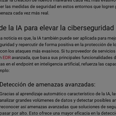
izar la creación de nuevos malwares cada vez más evasivos
cer las medidas de seguridad en estos entornos que logren
enaza cada vez más real.
de la IA para elevar la cibersegurida
a noticia es que, la IA también puede ser aplicada para mej
guridad y repercutir de forma positiva en la protección de 
 con los ataques más evasivos. Si tu proveedor de servicio
ón
EDR
avanzada, que basa sus principales funcionalidades 
s en el endpoint en inteligencia artificial, refuerza las cap
emplo:
Detección de amenazas avanzadas:
Gracias al aprendizaje automático característico de la IA, 
analizar grandes volúmenes de datos y detectar posibles a
reconocer así amenazas avanzadas que soluciones de segur
pasar por alto. Esto ofrece una mayor eficacia en la detecc