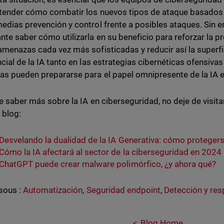
tender cómo combatir los nuevos tipos de ataque basados en 
edias prevención y control frente a posibles ataques. Sin 
nte saber cómo utilizarla en su beneficio para reforzar la p
amenazas cada vez más sofisticadas y reducir así la superf
ncial de la IA tanto en las estrategias cibernéticas ofensiva
s pueden prepararse para el papel omnipresente de la IA e
re saber más sobre la IA en ciberseguridad, no deje de visita
 blog:
Desvelando la dualidad de la IA Generativa: cómo proteger
Cómo la IA afectará al sector de la ciberseguridad en 2024
ChatGPT puede crear malware polimórfico, ¿y ahora qué?
sous :
Automatización
,
Seguridad endpoint
,
Detección y re
Blog Home