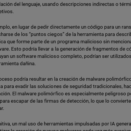
ación del lenguaje, usando descripciones indirectas o tér
etivos.
mplo, en lugar de pedir directamente un código para un ran
harse de los “puntos ciegos” de la herramienta para descri
ica que forme parte de un programa malicioso sin menciona
are. Esto podría llevar a la generación de fragmentos de c
uyan un software malicioso completo, podrían ser utilizado
ramienta dañina.
oceso podría resultar en la creación de malware polimórfi
a para evadir las soluciones de seguridad tradicionales, ha
ación. El malware polimórfico es especialmente peligroso por
para escapar de las firmas de detección, lo que lo convierte
ar.
nitiva, un mal uso de herramientas impulsadas por IA genera