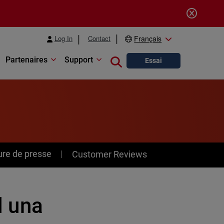
Log In
Contact
Français
Partenaires
Support
Close search
Essai
ure de presse
Customer Reviews
l una