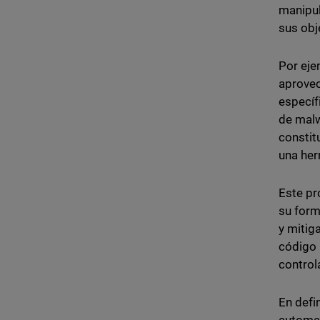
manipul
sus obj
Por eje
aprovec
específ
de malw
constit
una her
Este pr
su form
y mitig
código 
control
En defi