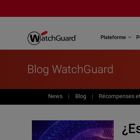
Aller au contenu principal
Plateforme
P
Blog WatchGuard
News
News
Blog
Récompenses et 
¿Es