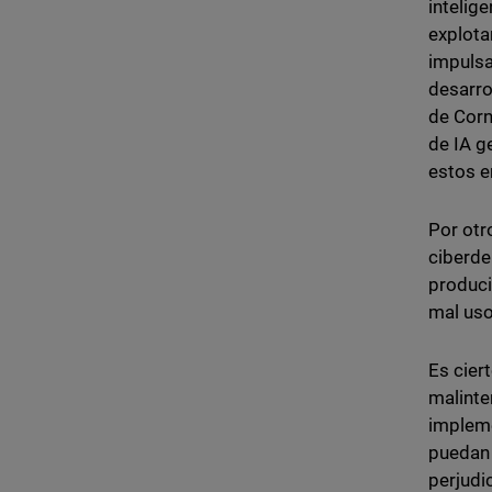
intelig
explota
impulsa
desarro
de Corn
de IA g
estos e
Por otr
ciberde
produci
mal uso
Es cier
malinte
impleme
puedan 
perjudi