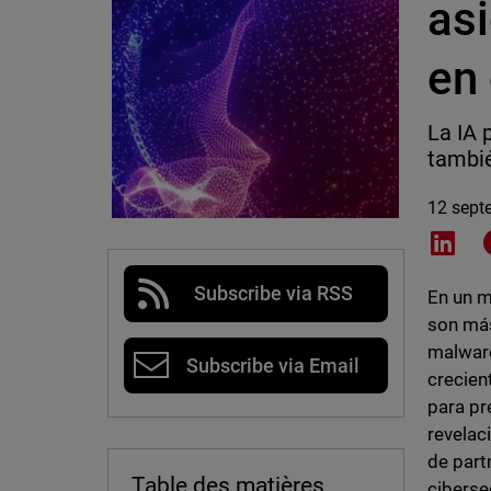
as
en
La IA 
tambié
12 sept
Shar
Subscribe via RSS
En un m
son más
malware
Subscribe via Email
crecien
para pr
revelac
de part
Table des matières
cibers