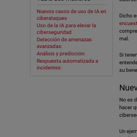
Nuevos casos de uso de IA en
Dicho e
ciberataques
encues
Uso de la IA para elevar la
compren
ciberseguridad
mal.
Detección de amenazas
avanzadas:
Análisis y predicción:
Si tene
Respuesta automatizada a
entende
incidentes:
su bene
Nuev
No es d
hacer q
ciberse
Un ejem