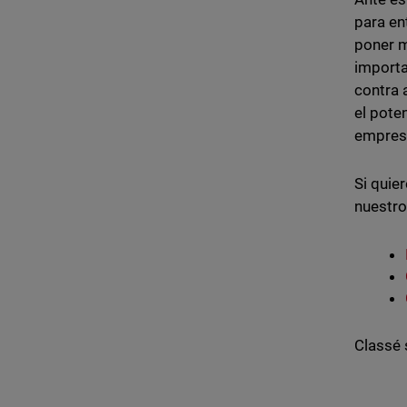
para en
poner m
importa
contra 
el pote
empresa
Si quie
nuestro
Classé 