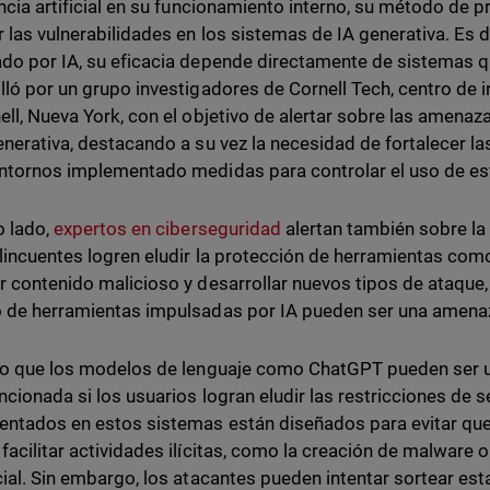
encia artificial en su funcionamiento interno, su método de 
r las vulnerabilidades en los sistemas de IA generativa. Es d
do por IA, su eficacia depende directamente de sistemas qu
lló por un grupo investigadores de Cornell Tech, centro de i
ell, Nueva York, con el objetivo de alertar sobre las amena
enerativa, destacando a su vez la necesidad de fortalecer 
ntornos implementado medidas para controlar el uso de est
o lado,
expertos en ciberseguridad
alertan también sobre la 
lincuentes logren eludir la protección de herramientas com
r contenido malicioso y desarrollar nuevos tipos de ataqu
 de herramientas impulsadas por IA pueden ser una amena
to que los modelos de lenguaje como ChatGPT pueden ser u
ncionada si los usuarios logran eludir las restricciones de 
ntados en estos sistemas están diseñados para evitar qu
facilitar actividades ilícitas, como la creación de malware 
cial. Sin embargo, los atacantes pueden intentar sortear est