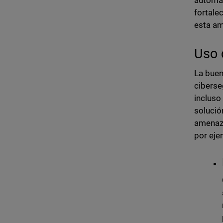
automat
fortale
esta am
Uso 
La buen
ciberse
incluso
soluci
amenaza
por ej