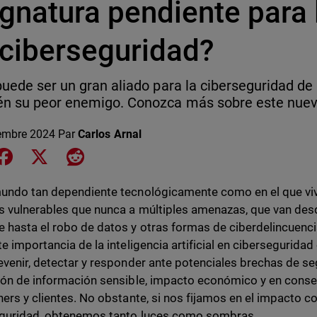
ignatura pendiente para 
 ciberseguridad?
puede ser un gran aliado para la ciberseguridad de
n su peor enemigo. Conozca más sobre este nuev
embre 2024
Par
Carlos Arnal
e on LinkedIn
Share on Facebook
Share on X
Share on Reddit
undo tan dependiente tecnológicamente como en el que vi
 vulnerables que nunca a múltiples amenazas, que van de
 hasta el robo de datos y otras formas de ciberdelincuencia
te importancia de la inteligencia artificial en cibersegurid
evenir, detectar y responder ante potenciales brechas de se
ión de información sensible, impacto económico y en conse
ners y clientes. No obstante, si nos fijamos en el impacto co
eguridad, obtenemos tanto luces como sombras.