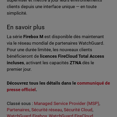
superviser et mettre à jour leurs environnements
clients depuis une interface unique — en toute
simplicité.
En savoir plus
La série
Firebox M
est disponible dès maintenant
via le réseau mondial de partenaires WatchGuard.
Pour une durée limitée, les nouveaux clients
bénéficieront de
licences FireCloud Total Access
incluses
, activant les capacités
ZTNA
dès le
premier jour.
Découvrez tous les détails dans le
communiqué de
presse officiel
.
Classé sous :
Managed Service Provider (MSP)
,
Partenaires
,
Sécurité réseau
,
Sécurité Cloud
,
WatchGuard Firebox
,
WatchGuard FireCloud