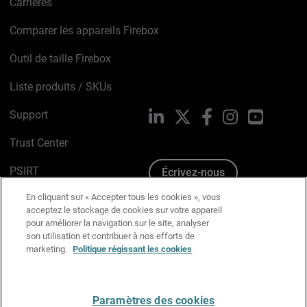
Carrières
Comparer les appareils Firebox
Outil de taille Firebox
Liste produits / SKUs
Support
LinkedIn
X
Facebook
Instagram
YouTube
Trust Center
PSIRT
Écrivez-nous
En cliquant sur « Accepter tous les cookies », vous
Avis sur les cookies
acceptez le stockage de cookies sur votre appareil
pour améliorer la navigation sur le site, analyser
Politique de confidentialité
son utilisation et contribuer à nos efforts de
marketing.
Politique régissant les cookies
Charte Graphique
Préférences email
Paramètres des cookies