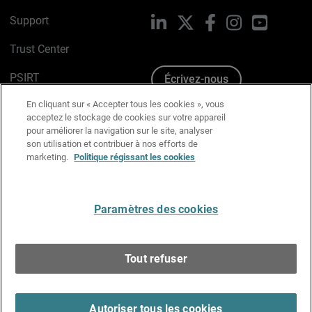
Support
LinkedIn
X
Facebook
Instagram
YouTube
Trust Center
PSIRT
Écrivez-nous
En cliquant sur « Accepter tous les cookies », vous
Avis sur les cookies
acceptez le stockage de cookies sur votre appareil
pour améliorer la navigation sur le site, analyser
Politique de confidentialité
son utilisation et contribuer à nos efforts de
marketing.
Politique régissant les cookies
Charte Graphique
Préférences email
Paramètres des cookies
Français
Tout refuser
Copyright © 1996-2026 WatchGuard Technologies, Inc.
Tous droits réservés.
Terms of Use >
Autoriser tous les cookies