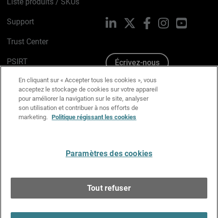
Liste produits / SKUs
Support
LinkedIn
X
Facebook
Instagram
YouTube
Trust Center
PSIRT
Écrivez-nous
En cliquant sur « Accepter tous les cookies », vous
Avis sur les cookies
acceptez le stockage de cookies sur votre appareil
pour améliorer la navigation sur le site, analyser
Politique de confidentialité
son utilisation et contribuer à nos efforts de
marketing.
Politique régissant les cookies
Charte Graphique
Préférences email
Paramètres des cookies
Français
Tout refuser
Copyright © 1996-2026 WatchGuard Technologies, Inc.
Tous droits réservés.
Terms of Use >