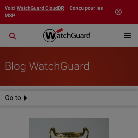
Aller au contenu principal
Voici
WatchGuard CloudDR
– Conçu pour les
MSP
Open mobi
Close search
Blog WatchGuard
Go to