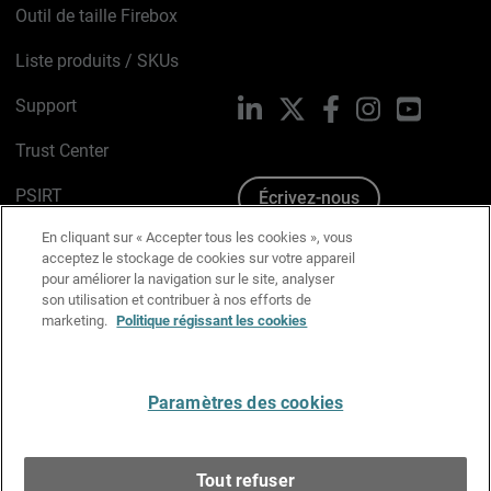
Outil de taille Firebox
Liste produits / SKUs
Support
LinkedIn
X
Facebook
Instagram
YouTube
Trust Center
PSIRT
Écrivez-nous
En cliquant sur « Accepter tous les cookies », vous
Avis sur les cookies
acceptez le stockage de cookies sur votre appareil
pour améliorer la navigation sur le site, analyser
Politique de confidentialité
son utilisation et contribuer à nos efforts de
marketing.
Politique régissant les cookies
Charte Graphique
Préférences email
Paramètres des cookies
Français
Tout refuser