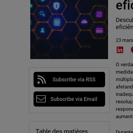
ef
Descub
eficiê
23 mars
Shar
O verda
medida 
múltipl
Subscribe via RSS
afetand
inadequ
Subscribe via Email
resoluç
respond
aument
Table des matières
Durante