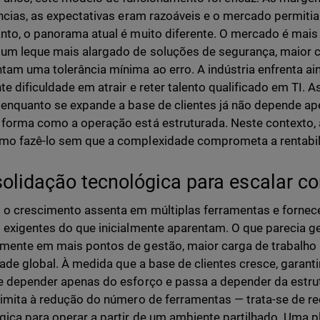
ências, as expectativas eram razoáveis e o mercado permiti
nto, o panorama atual é muito diferente. O mercado é mais 
um leque mais alargado de soluções de segurança, maior c
tam uma tolerância mínima ao erro. A indústria enfrenta aind
te dificuldade em atrair e reter talento qualificado em TI.
 enquanto se expande a base de clientes já não depende ap
forma como a operação está estruturada. Neste contexto, a
o fazê-lo sem que a complexidade comprometa a rentabil
olidação tecnológica para escalar co
o crescimento assenta em múltiplas ferramentas e fornec
 exigentes do que inicialmente aparentam. O que parecia ge
mente em mais pontos de gestão, maior carga de trabalho 
idade global. À medida que a base de clientes cresce, garanti
e depender apenas do esforço e passa a depender da estru
limita à redução do número de ferramentas — trata-se de reo
gica para operar a partir de um ambiente partilhado. Uma pl