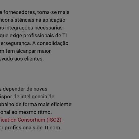
 fornecedores, torna-se mais
inconsistências na aplicação
 as integrações necessárias
ue exige profissionais de TI
bersegurança. A consolidação
rmitem alcançar maior
evado aos clientes.
 e depender de novas
spor de inteligência de
abalho de forma mais eficiente
cional ao mesmo ritmo.
ification Consortium (ISC2)
,
r profissionais de TI com