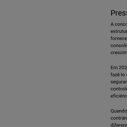
Pres
A conco
estrutu
fornece
consoli
crescim
Em 2026
fazê-lo
seguran
control
eficiên
Quando 
contrár
diferen