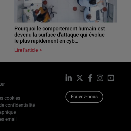
Pourquoi le comportement humain est
devenu la surface d'attaque qui évolue
le plus rapidement en cyb…
Lire l'article
LinkedIn
X
Facebook
Instagram
YouTub
ter
Écrivez-nous
es cookies
de confidentialité
raphique
es email