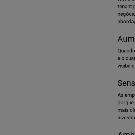
tenant 
negócio
aborda
Aume
Quando 
e o cus
visibil
Sens
As empr
porquê.
mais cl
investi
Ambi