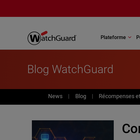
Aller au contenu principal
Plateforme
P
Blog WatchGuard
News
News
Blog
Récompenses et 
Co