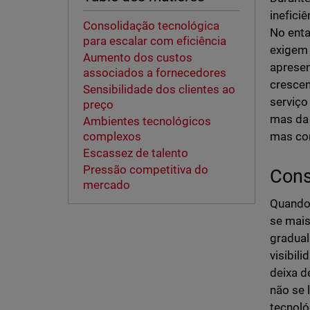
inefici
Consolidação tecnológica
No enta
para escalar com eficiência
exigem 
Aumento dos custos
apresen
associados a fornecedores
crescen
Sensibilidade dos clientes ao
serviço
preço
mas da 
Ambientes tecnológicos
mas com
complexos
Escassez de talento
Pressão competitiva do
Cons
mercado
Quando 
se mais
gradual
visibil
deixa d
não se 
tecnoló