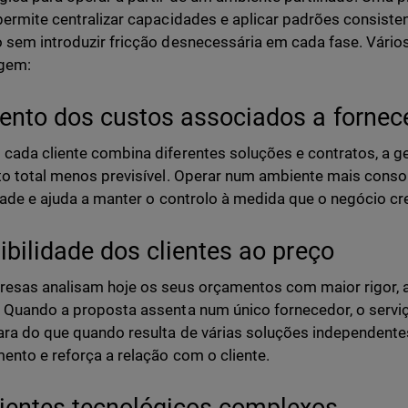
permite centralizar capacidades e aplicar padrões consisten
 sem introduzir fricção desnecessária em cada fase. Vário
gem:
nto dos custos associados a fornec
cada cliente combina diferentes soluções e contratos, a 
to total menos previsível. Operar num ambiente mais conso
idade e ajuda a manter o controlo à medida que o negócio cr
ibilidade dos clientes ao preço
esas analisam hoje os seus orçamentos com maior rigor, 
 Quando a proposta assenta num único fornecedor, o servi
ara do que quando resulta de várias soluções independentes. 
mento e reforça a relação com o cliente.
entes tecnológicos complexos