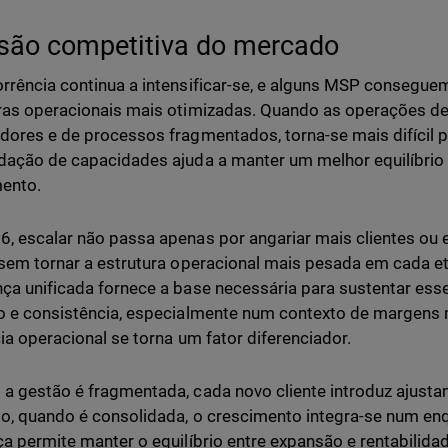
são competitiva do mercado
rrência continua a intensificar-se, e alguns MSP consegue
ras operacionais mais otimizadas. Quando as operações d
dores e de processos fragmentados, torna-se mais difícil 
dação de capacidades ajuda a manter um melhor equilíbrio e
ento.
, escalar não passa apenas por angariar mais clientes ou 
 sem tornar a estrutura operacional mais pesada em cada 
ça unificada fornece a base necessária para sustentar es
o e consistência, especialmente num contexto de margens 
cia operacional se torna um fator diferenciador.
a gestão é fragmentada, cada novo cliente introduz ajusta
io, quando é consolidada, o crescimento integra-se num en
ça permite manter o equilíbrio entre expansão e rentabilid