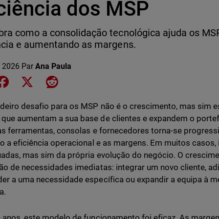
iciência dos MSP
ra como a consolidação tecnológica ajuda os MSP
ncia e aumentando as margens.
 2026
Par
Ana Paula
e on LinkedIn
Share on Facebook
Share on X
Share on Reddit
deiro desafio para os MSP não é o crescimento, mas sim es
que aumentam a sua base de clientes e expandem o portefó
as ferramentas, consolas e fornecedores torna-se progres
o a eficiência operacional e as margens. Em muitos casos, 
adas, mas sim da própria evolução do negócio. O crescime
ão de necessidades imediatas: integrar um novo cliente, a
er a uma necessidade específica ou expandir a equipa à m
a.
 anos, este modelo de funcionamento foi eficaz. As marg