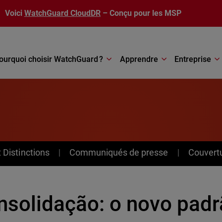
Voici
WatchGuard CloudDR
– Conçu pour les MSP
ourquoi choisir WatchGuard ?
Apprendre
Entreprise
Distinctions
Communiqués de presse
Couvert
nsolidação: o novo padr