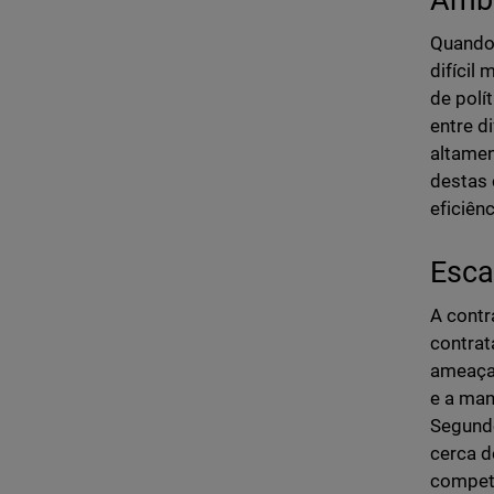
Quando 
difícil
de polí
entre d
altamen
destas 
eficiên
Esca
A contr
contrat
ameaças
e a man
Segund
cerca d
compet