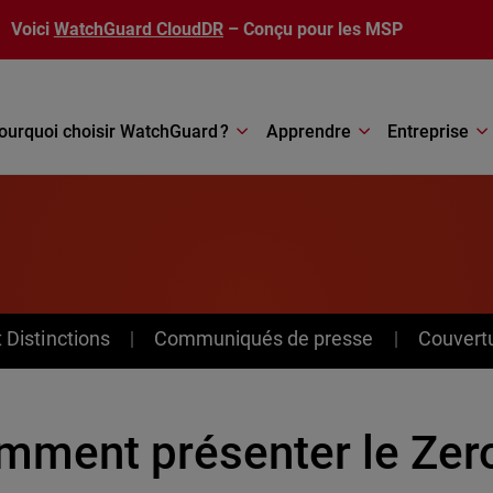
Voici
WatchGuard CloudDR
– Conçu pour les MSP
ourquoi choisir WatchGuard ?
Apprendre
Entreprise
Distinctions
Communiqués de presse
Couvert
mment présenter le Zero