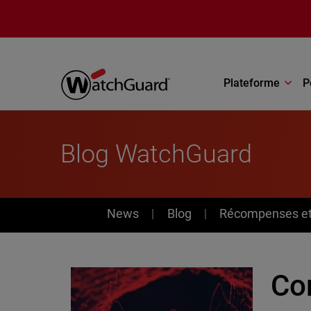
Aller au contenu principal
Plateforme
P
Blog WatchGuard
News
News
Blog
Récompenses et 
Co