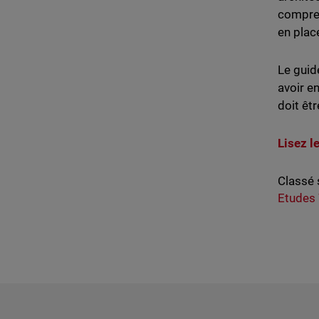
compren
en pla
Le guid
avoir en
doit êt
Lisez l
Classé 
Etudes