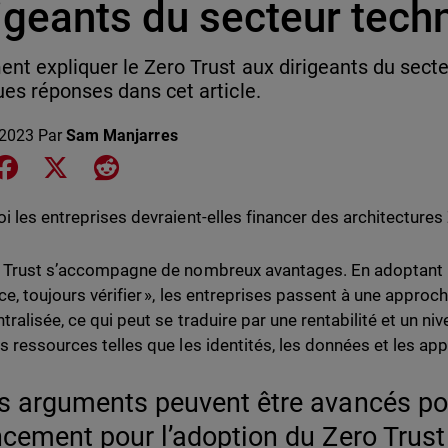
rigeants du secteur tech
t expliquer le Zero Trust aux dirigeants du secte
es réponses dans cet article.
 2023
Par
Sam Manjarres
e on LinkedIn
Share on Facebook
Share on X
Share on Reddit
i les entreprises devraient-elles financer des architectures 
 Trust s’accompagne de nombreux avantages. En adoptant l’ét
ce, toujours vérifier », les entreprises passent à une approc
tralisée, ce qui peut se traduire par une rentabilité et un ni
s ressources telles que les identités, les données et les app
s arguments peuvent être avancés po
ncement pour l’adoption du Zero Trus