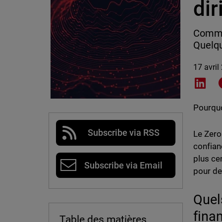
di
Commen
Quelqu
17 avril
Shar
Pourquo
Subscribe via RSS
Le Zero
confian
plus cen
Subscribe via Email
pour de
Quel
fina
Table des matières