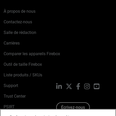
À propos de nous
Contactez-nous
Salle de rédaction
Carrières
Comparer les appareils Firebox
Outil de taille Firebox
Liste produits / SKUs
Support
LinkedIn
X
Facebook
Instagram
YouTube
Trust Center
PSIRT
Écrivez-nous