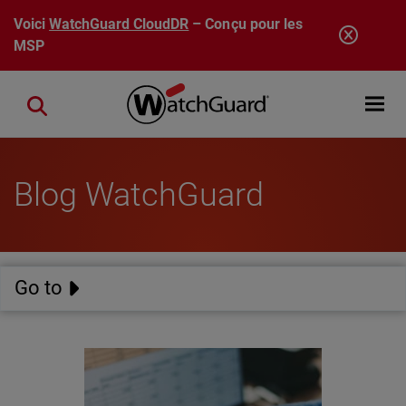
Aller au contenu principal
Voici
WatchGuard CloudDR
– Conçu pour les
MSP
Open mobi
Close search
Blog WatchGuard
Go to