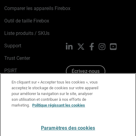
Comparer les appareils Firebox
Outil de taille Firebox
Liste produits / SKUs
Support
LinkedIn
X
Facebook
Instagram
YouTube
Trust Center
PSIRT
Écrivez-nous
En cliquant sur « Accepter tous les cookies », vous
Avis sur les cookies
acceptez le stockage de cookies sur votre appareil
pour améliorer la navigation sur le site, analyser
Politique de confidentialité
son utilisation et contribuer à nos efforts de
marketing.
Politique régissant les cookies
Charte Graphique
Préférences email
Paramètres des cookies