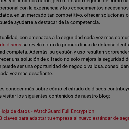
desean cifrar sus datos, pero no están seguras de cómo hac
personal con la experiencia y los conocimientos necesarios
datos, en un mercado tan competitivo, ofrecer soluciones o
puede ayudarte a destacar de la competencia.
ctualidad, con amenazas a la seguridad cada vez más comun
 de discos
se revela como la primera línea de defensa dentr
ad completa. Además, su gestión y uso resultan sorprend
recer una solución de cifrado no solo mejora la seguridad de
 puede ser una oportunidad de negocio valiosa, consolidan
 cada vez más desafiante.
res conocer más sobre cómo el cifrado de discos contribuye
e visitar los siguientes contenidos de nuestro blog:
Hoja de datos - WatchGuard Full Encryption
3 claves para adaptar tu empresa al nuevo estándar de seg