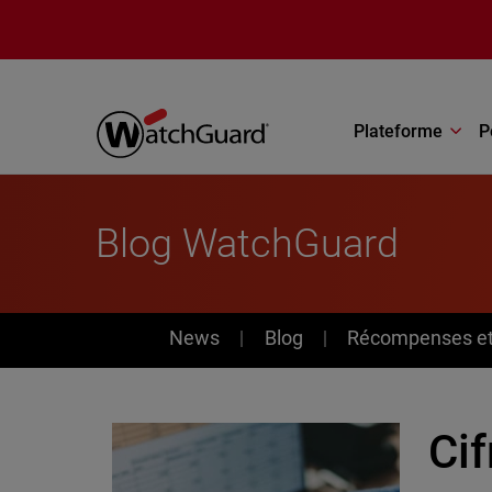
Aller au contenu principal
Plateforme
P
Blog WatchGuard
News
News
Blog
Récompenses et 
Cif