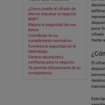
decisio
¿Cómo puede el cifrado de
exfiltr
discos impulsar tu negocio
represe
MSP?
disposi
Mejora la seguridad de sus
poco fr
datos:
cifrado
Contribuye en su
frente 
cumplimiento normativo:
Fomenta la seguridad en el
teletrabajo:
¿Cóm
Genera reputación y
confianza para tu negocio:
El cifr
Te permite diferenciarte de tu
disposi
competencia:
persona
desbloq
inacces
Este ti
sensibl