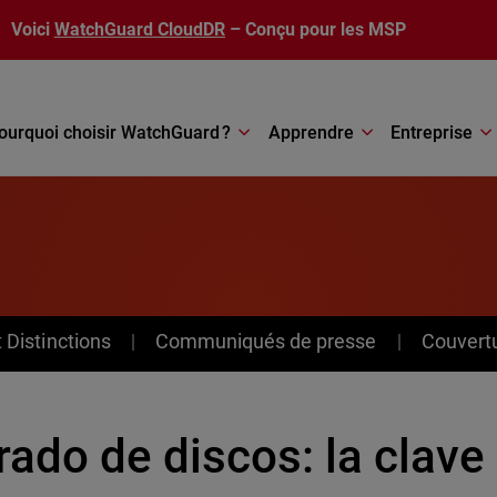
Voici
WatchGuard CloudDR
– Conçu pour les MSP
ourquoi choisir WatchGuard ?
Apprendre
Entreprise
Distinctions
Communiqués de presse
Couvert
rado de discos: la clave