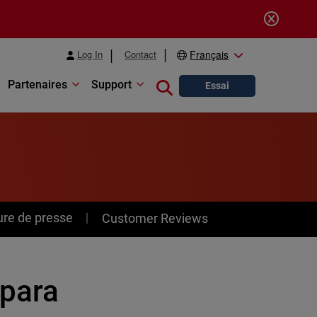
Log In
Contact
Français
Partenaires
Support
Close search
Essai
ure de presse
Customer Reviews
 para