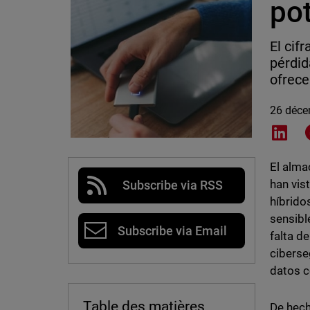
po
El cif
pérdid
ofrece
26 déce
Shar
El alma
han vis
Subscribe via RSS
híbrido
sensibl
Subscribe via Email
falta d
ciberse
datos c
Table des matières
De hech