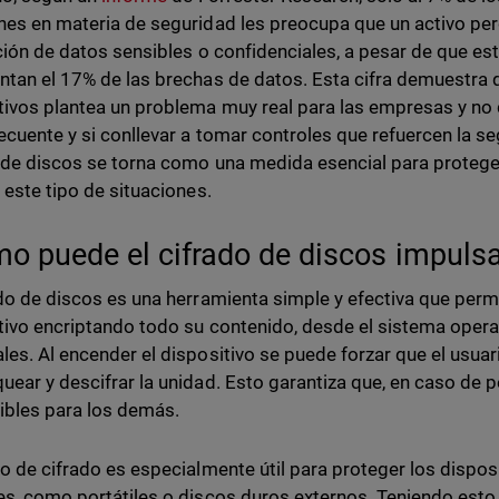
nes en materia de seguridad les preocupa que un activo pe
ación de datos sensibles o confidenciales, a pesar de que est
ntan el 17% de las brechas de datos. Esta cifra demuestra q
tivos plantea un problema muy real para las empresas y n
ecuente y si conllevar a tomar controles que refuercen la seg
 de discos se torna como una medida esencial para proteger
a este tipo de situaciones.
o puede el cifrado de discos impuls
ado de discos es una herramienta simple y efectiva que perm
tivo encriptando todo su contenido, desde el sistema opera
les. Al encender el dispositivo se puede forzar que el usuar
uear y descifrar la unidad. Esto garantiza que, en caso de p
ibles para los demás.
po de cifrado es especialmente útil para proteger los dispo
es, como portátiles o discos duros externos. Teniendo esto 