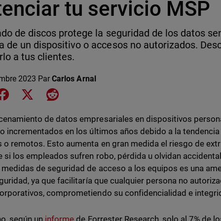
tenciar tu servicio MSP
rado de discos protege la seguridad de los datos se
a de un dispositivo o accesos no autorizados. Des
rlo a tus clientes.
mbre 2023
Par
Carlos Arnal
e on LinkedIn
Share on Facebook
Share on X
Share on Reddit
cenamiento de datos empresariales en dispositivos personal
to incrementados en los últimos años debido a la tendencia
s o remotos. Esto aumenta en gran medida el riesgo de ext
e si los empleados sufren robo, pérdida u olvidan accidenta
e medidas de seguridad de acceso a los equipos es una amen
guridad, ya que facilitaría que cualquier persona no autoriz
orporativos, comprometiendo su confidencialidad e integri
o, según un
informe
de Forrester Research, solo al 7% de l