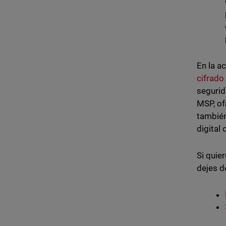
En la a
cifrado
segurid
MSP, of
también
digital
Si quie
dejes d