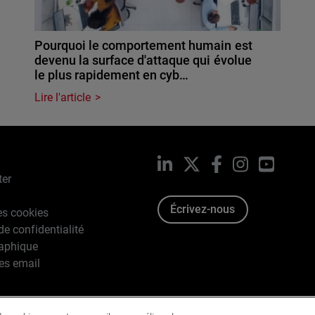
Pourquoi le comportement humain est
devenu la surface d'attaque qui évolue
le plus rapidement en cyb…
Lire l'article
LinkedIn
X
Facebook
Instagram
YouTub
ter
Écrivez-nous
es cookies
de confidentialité
raphique
es email