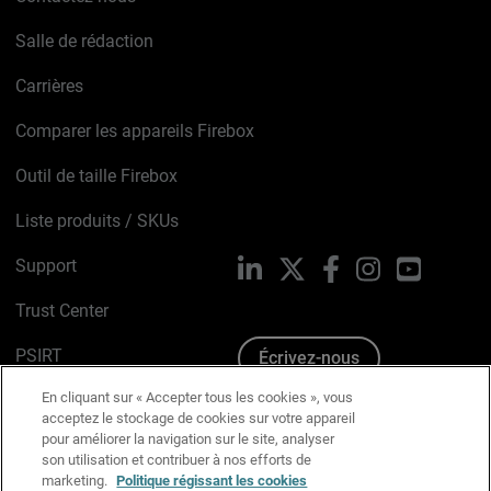
Salle de rédaction
Carrières
Comparer les appareils Firebox
Outil de taille Firebox
Liste produits / SKUs
Support
LinkedIn
X
Facebook
Instagram
YouTube
Trust Center
PSIRT
Écrivez-nous
En cliquant sur « Accepter tous les cookies », vous
Avis sur les cookies
acceptez le stockage de cookies sur votre appareil
pour améliorer la navigation sur le site, analyser
Politique de confidentialité
son utilisation et contribuer à nos efforts de
marketing.
Politique régissant les cookies
Charte Graphique