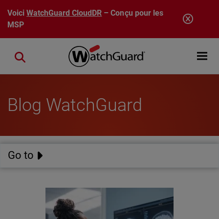
Aller au contenu principal
Voici
WatchGuard CloudDR
– Conçu pour les
MSP
Open mobi
Close search
Blog WatchGuard
Go to