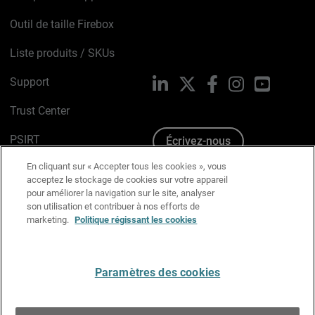
Outil de taille Firebox
Liste produits / SKUs
Support
LinkedIn
X
Facebook
Instagram
YouTube
Trust Center
PSIRT
Écrivez-nous
En cliquant sur « Accepter tous les cookies », vous
Avis sur les cookies
acceptez le stockage de cookies sur votre appareil
pour améliorer la navigation sur le site, analyser
Politique de confidentialité
son utilisation et contribuer à nos efforts de
marketing.
Politique régissant les cookies
Charte Graphique
Préférences email
Paramètres des cookies