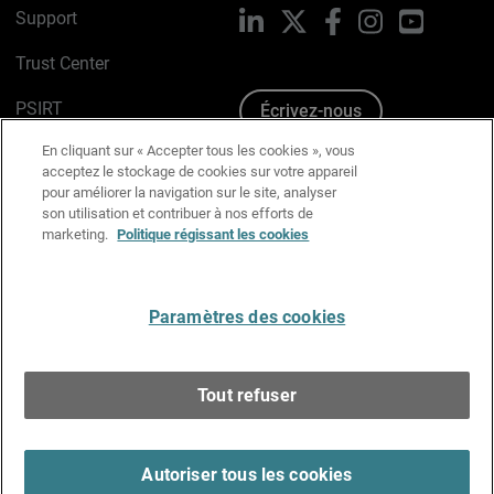
Support
LinkedIn
X
Facebook
Instagram
YouTube
Trust Center
PSIRT
Écrivez-nous
En cliquant sur « Accepter tous les cookies », vous
Avis sur les cookies
acceptez le stockage de cookies sur votre appareil
pour améliorer la navigation sur le site, analyser
Politique de confidentialité
son utilisation et contribuer à nos efforts de
marketing.
Politique régissant les cookies
Charte Graphique
Préférences email
Paramètres des cookies
Français
Tout refuser
Copyright © 1996-2026 WatchGuard Technologies, Inc.
Tous droits réservés.
Terms of Use >
Autoriser tous les cookies