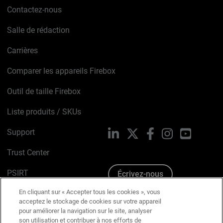
Contactez-nous
Salle de rédaction
Carrières
Comparer les appareils Firebox
Outil de taille Firebox
Liste produits / SKUs
Support
LinkedIn
X
Facebook
Instagram
YouTube
Trust Center
PSIRT
Écrivez-nous
En cliquant sur « Accepter tous les cookies », vous
Avis sur les cookies
acceptez le stockage de cookies sur votre appareil
pour améliorer la navigation sur le site, analyser
Politique de confidentialité
son utilisation et contribuer à nos efforts de