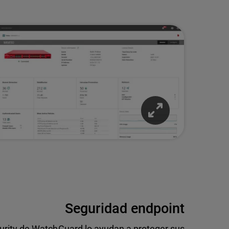
Seguridad endpoint
urity de WatchGuard lo ayudan a proteger sus