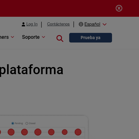
Log In
Contáctenos
Español
ners
Soporte
Close search
Prueba ya
 plataforma