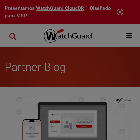
Pasar al contenido principal
Presentamos
WatchGuard CloudDR
– Diseñado
para MSP
Open mobi
Close search
Partner Blog