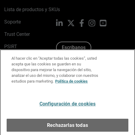
Lista de productos y SKUs
Soporte
LinkedIn
X
Facebook
Instagram
YouTube
Trust Center
PSIRT
Escríbanos
Al hacer clic en “Aceptar todas las cookies”, usted
Política de cookies
acepta que las cookies se guarden en su
dispositivo para mejorar la navegación del sitio,
Política de privacidad
analizar el uso del mismo, y colaborar con nuestros
estudios para marketing.
Política de cookies
Kit de medios y marca
Preferencias de correo
Configuración de cookies
Español
Rechazarlas todas