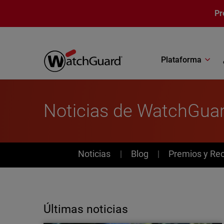
Pasar al contenido principal
Pr
Plataforma
Noticias de WatchGua
News
Noticias
Blog
Premios y Re
Últimas noticias