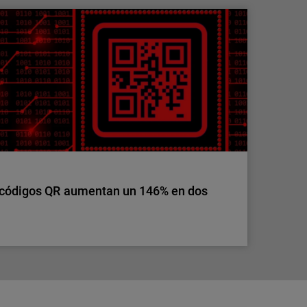
s ya no tiene fronteras: toma el control de
ero de clientes y puntos de acceso, también
ra los MSP. Simplifica la seguridad de
s herramientas.
 códigos QR aumentan un 146% en dos
 códigos QR aumentan un 146% en dos