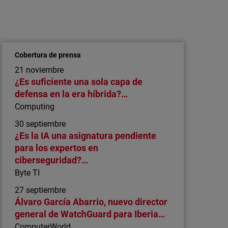
Artículo
Automatizar o potenciar: cómo escalar
un SOC sin aumentar la plantilla
Descubre cómo la IA aplicada a la
Cobertura de prensa
ciberseguridad puede automatizar las tareas
21 noviembre
rutinarias del SOC y multiplicar el impacto de
¿Es suficiente una sola capa de
los analistas humanos en sus flujos de
defensa en la era híbrida?…
trabajo diarios.
Computing
30 septiembre
¿Es la IA una asignatura pendiente
para los expertos en
ciberseguridad?…
Byte TI
27 septiembre
Álvaro García Abarrio, nuevo director
general de WatchGuard para Iberia…
ComputerWorld