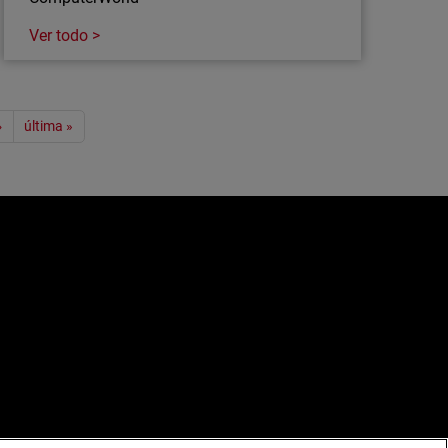
Ver todo >
›
última »
e