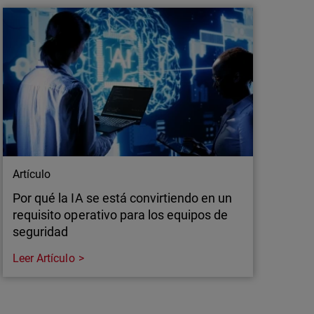
gos QR, o “quishing”, está aumentando y
sas de seguridad. Analizamos este riesgo y
ndpoints son fundamentales para su detección.
Artículo
Por qué la IA se está convirtiendo en un
requisito operativo para los equipos de
seguridad
Leer Artículo
Artículo