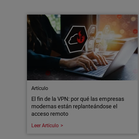
WatchGuard apuesta por un enfoque
multimodelo con IA de vanguardia para
reforzar la defensa de los M…
Madrid, 21 de julio de 2026 – WatchGuard
Technologies, líder global en ciberseguridad
unificada para proveedores de servicios
gestionados (MSP), anuncia nuevas
inversiones en IA de vanguardia aplicada a la
seguridad de las aplicaciones, ampliando así
el acceso a capacidades avanzadas tanto de
OpenAI…
Artículo
El fin de la VPN: por qué las empresas
modernas están replanteándose el
acceso remoto
Leer Artículo