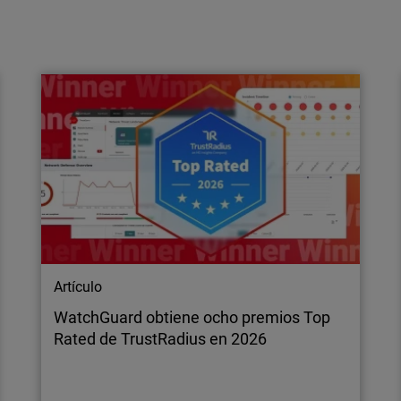
Artículo
La incorporación de seguridad más
sencilla de 2026 es también la más
urgente
Descubre por qué CloudDR es una solución de
seguridad imprescindible para los MSP en
2026, al proporcionar visibilidad sobre los
entornos cloud, protección de las identidades
y detección proactiva de amenazas.
Artículo
WatchGuard obtiene ocho premios Top
Rated de TrustRadius en 2026