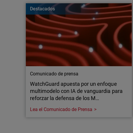
vulnerables para las empresas. Conozca cómo m
Destacados
continuación.
Comunicado de prensa
WatchGuard apuesta por un enfoque
multimodelo con IA de vanguardia para
reforzar la defensa de los M…
Lea el Comunicado de Prensa
Comunicado de prensa