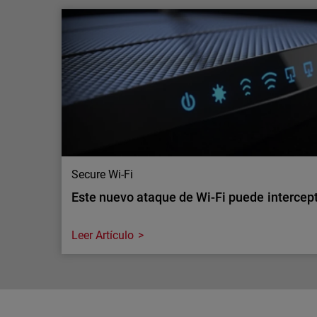
La IA está aumentando la inspección del tr
seguridad seguir el ritmo?
La IA está incrementando el tráfico cifrado y las
en las redes empresariales. Descubre por qué man
gran escala se está convirtiendo en un requisito c
Secure Wi-Fi
Este nuevo ataque de Wi-Fi puede intercepta
Leer Artículo
Secure Wi-Fi
Este nuevo ataque de Wi-Fi puede intercepta
Los routers y puntos de acceso inalámbricos son