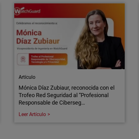
El phishing mediante códi
antenerlos seguros a
consigue eludir las defen
explicamos por qué los e
Artículo
Mónica Díaz Zubiaur, reconocida con el
Trofeo Red Seguridad al “Profesional
Responsable de Ciberseg…
Leer Artículo
Artículo