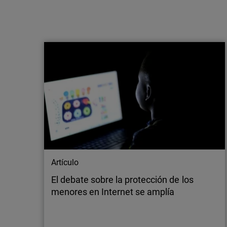
Artículo
El fin de la VPN: por qué las empresas
modernas están replanteándose el
acceso remoto
Descubre por qué las organizaciones están
dejando atrás las VPN y adoptando el acceso
Zero Trust. Únete a nuestro webinar para
conocer el futuro de la conectividad segura
Artículo
El debate sobre la protección de los
menores en Internet se amplía