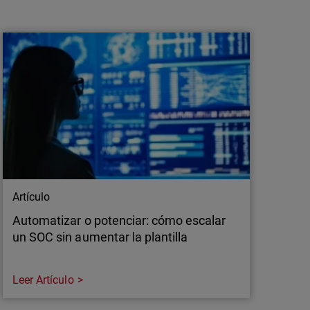
Por qué la IA se está convirtiendo en un
requisito operativo para los equipos de
seguridad
Las organizaciones disponen de visibilidad,
pero no de capacidad suficiente para actuar.
El reto consiste en transformar el creciente
volumen de datos de seguridad en decisiones
rápidas y escalables.
Artículo
Automatizar o potenciar: cómo escalar
un SOC sin aumentar la plantilla
Leer Artículo