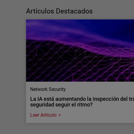
ciberseguridad o déficit de capacidades?
Por qué es importante distingu…
Artículos Destacados
La escasez de profesionales de
ciberseguridad es una cuestión de
capacidades, no de talento. Sigue leyendo
para descubrir cómo los servicios MDR
pueden ayudar a cubrir carencias operativas
críticas.
Network Security
La IA está aumentando la inspección del tr
seguridad seguir el ritmo?
Leer Artículo
Network Security