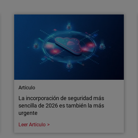
Mónica Díaz Zubiaur, reconocida con el
Trofeo Red Seguridad al “Profesional
Responsable de Ciberseg…
Mónica Díaz Zubiaur, vicepresidenta de
Ingeniería de WatchGuard, ha sido reconocida
por Red Seguridad con el Trofeo al
Profesional Responsable de Ciberseguridad,
Tecnología y Privacidad.
Artículo
La incorporación de seguridad más
sencilla de 2026 es también la más
urgente
Leer Artículo