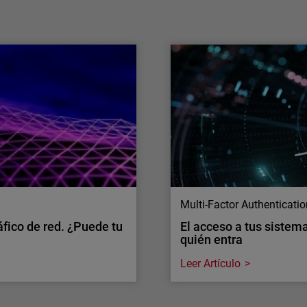
La IA ya no se limita a agilizar los flujos de
trabajo de los equipos, sino que está
evolucionando hasta convertirse en una
capacidad operativa capaz de actuar a gran
escala.
Multi-Factor Authenticati
áfico de red. ¿Puede tu
El acceso a tus sistema
quién entra
Leer Artículo
Multi-Factor Authenticati