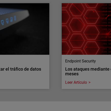
áfico de red. ¿Puede tu
El acceso a tus sistema
quién entra
 exigencias de inspección
A medida que crece el núm
tener la visibilidad a
aumenta la complejidad pa
rítico de seguridad.
identidades sin añadir má
Endpoint Security
r el tráfico de datos
Los ataques mediante
meses
Leer Artículo
Endpoint Security
r el tráfico de datos
Los ataques mediante
meses
 los dispositivos más