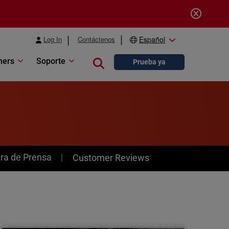
Log In
Contáctenos
Español
ners
Soporte
Close search
Prueba ya
ra de Prensa
Customer Reviews