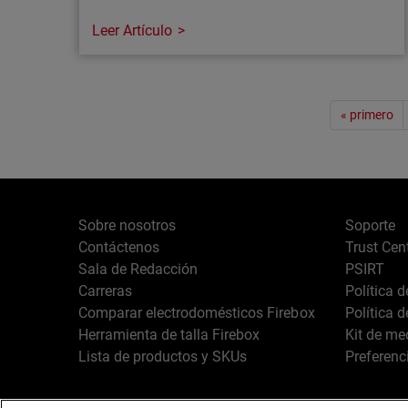
Leer Artículo
Artículo
Paginación
El debate sobre la protección de los
« primero
menores en Internet se amplía
Proteger a los menores en Internet es
fundamental, pero los controles de edad a
nivel de infraestructura pueden generar
Sobre nosotros
Soporte
nuevos riesgos de seguridad, privacidad y
Contáctenos
Trust Cen
operativos.
Sala de Redacción
PSIRT
Carreras
Política 
Comparar electrodomésticos Firebox
Política 
Herramienta de talla Firebox
Kit de me
Lista de productos y SKUs
Preferenc