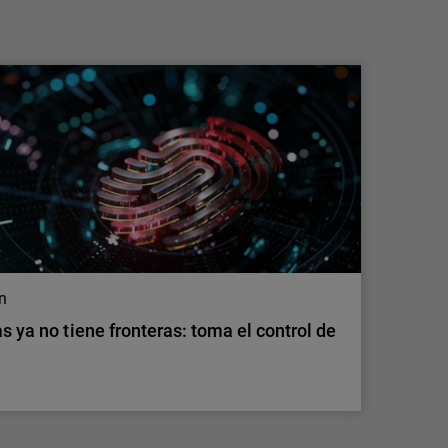
convierta en tu mayor riesgo
Descubre cómo la IA en la sombra genera
nuevos riesgos de seguridad y conoce
medidas prácticas para detectar el uso no
gestionado de herramientas de IA, proteger los
datos sensibles y mantener el control.
on
s ya no tiene fronteras: toma el control de
on