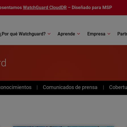
esentamos
WatchGuard CloudDR
– Diseñado para MSP
¿Por qué Watchguard?
Aprende
Empresa
Part
rd
conocimientos
Comunicados de prensa
Cobertu