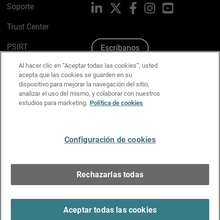
Soporte
LinkedIn
X
Facebook
Instagram
YouTube
Trust Center
PSIRT
Escríbanos
Al hacer clic en “Aceptar todas las cookies”, usted
Política de cookies
acepta que las cookies se guarden en su
dispositivo para mejorar la navegación del sitio,
Política de privacidad
analizar el uso del mismo, y colaborar con nuestros
estudios para marketing.
Política de cookies
Kit de medios y marca
Preferencias de correo
Configuración de cookies
Español
Rechazarlas todas
Copyright © 1996-2026 WatchGuard Technologies, Inc.
Todos los derechos reservados.
Terms of Use >
Aceptar todas las cookies