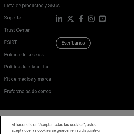
Lista de productos y SKUs
Soporte
LinkedIn
X
Facebook
Instagram
YouTube
Trust Center
PSIRT
Escríbanos
Política de cookies
Política de privacidad
Kit de medios y marca
Preferencias de correo
Español
Al hacer clic en “Aceptar todas las cookies”, usted
Copyright © 1996-2026 WatchGuard Technologies, Inc.
acepta que las cookies se guarden en su dispositivo