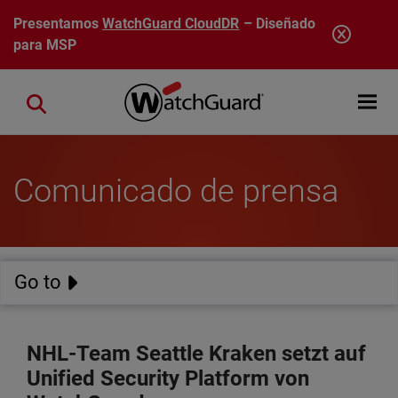
Pasar al contenido principal
Presentamos
WatchGuard CloudDR
– Diseñado
para MSP
Open mobi
Close search
Comunicado de prensa
Go to
NHL-Team Seattle Kraken setzt auf
Unified Security Platform von