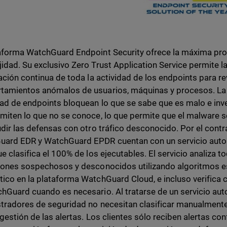
aforma WatchGuard Endpoint Security ofrece la máxima pro
idad. Su exclusivo Zero Trust Application Service permite l
cación continua de toda la actividad de los endpoints para re
amientos anómalos de usuarios, máquinas y procesos. La 
ad de endpoints bloquean lo que se sabe que es malo e inv
miten lo que no se conoce, lo que permite que el malware 
udir las defensas con otro tráfico desconocido. Por el contr
ard EDR y WatchGuard EPDR cuentan con un servicio auto
ue clasifica el 100% de los ejecutables. El servicio analiza 
iones sospechosos y desconocidos utilizando algoritmos e
ico en la plataforma WatchGuard Cloud, e incluso verifica c
hGuard cuando es necesario. Al tratarse de un servicio aut
tradores de seguridad no necesitan clasificar manualmente
a gestión de las alertas. Los clientes sólo reciben alertas co