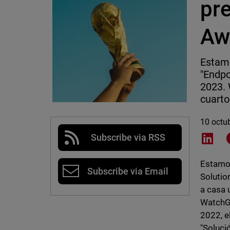
pr
Aw
Estam
"Endpo
2023. 
cuarto
10 octu
Subscribe via RSS
Shar
Estamos
Subscribe via Email
Solutio
a casa 
WatchGu
2022, e
"Soluci