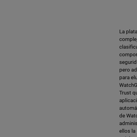
La plat
complej
clasifi
comport
segurid
pero ad
para el
WatchGu
Trust q
aplicac
automát
de Watc
adminis
ellos l