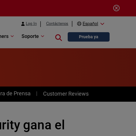
Log In
Contáctenos
Español
ners
Soporte
Close search
Prueba ya
ra de Prensa
Customer Reviews
ity gana el