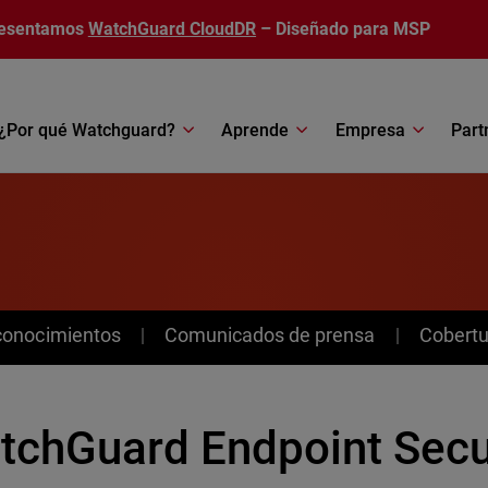
esentamos
WatchGuard CloudDR
– Diseñado para MSP
¿Por qué Watchguard?
Aprende
Empresa
Part
conocimientos
Comunicados de prensa
Cobertu
tchGuard Endpoint Secur