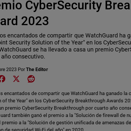
emio CyberSecurity Bre
ard 2023
os encantados de compartir que WatchGuard ha ga
int Security Solution of the Year" en los CyberSec
WatchGuard se ha llevado a casa un premio Cyber
 año consecutivo.
bre 2023
Por
The Editor
e on LinkedIn
Share on Facebook
Share on X
Share on Reddit
 encantados de compartir que WatchGuard ha ganado la ca
n of the Year" en los CyberSecurity Breakthrough Awards 2
un premio CyberSecurity Breakthrough por cuarto año conse
ard también ganó el premio a la "Solución de firewall de n
l premio a la "Solución de gestión unificada de amenazas del
ón de seguridad Wi-Fi del año" en 2020.