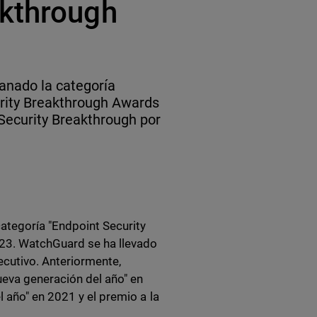
akthrough
nado la categoría
urity Breakthrough Awards
Security Breakthrough por
tegoría "Endpoint Security
023. WatchGuard se ha llevado
cutivo. Anteriormente,
ueva generación del año" en
 año" en 2021 y el premio a la