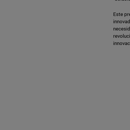
Este pr
innovad
necesid
revoluc
innovac