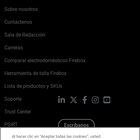
Sobre nosotros
Contáctenos
Sala de Redacción
Carreras
Comparar electrodomésticos Firebox
Herramienta de talla Firebox
Lista de productos y SKUs
Soporte
LinkedIn
X
Facebook
Instagram
YouTube
Trust Center
PSIRT
Escríbanos
Al hacer clic en “Aceptar todas las cookies”, usted
Política de cookies