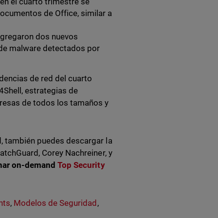
en el cuarto trimestre se
documentos de Office, similar a
agregaron dos nuevos
s de malware detectados por
dencias de red del cuarto
4Shell, estrategias de
resas de todos los tamaños y
d, también puedes descargar la
atchGuard, Corey Nachreiner, y
nar on-demand
Top Security
hts
,
Modelos de Seguridad
,