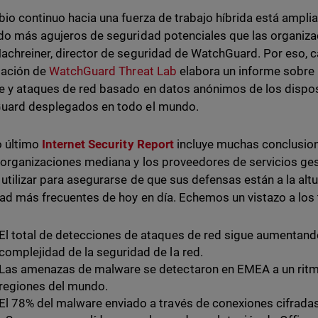
bio continuo hacia una fuerza de trabajo híbrida está ampli
do más agujeros de seguridad potenciales que las organiza
achreiner, director de seguridad de WatchGuard. Por eso, c
gación de
WatchGuard Threat Lab
elabora un informe sobre 
 y ataques de red basado en datos anónimos de los dispos
uard desplegados en todo el mundo.
o último
Internet Security Report
incluye muchas conclusion
 organizaciones mediana y los proveedores de servicios ge
utilizar para asegurarse de que sus defensas están a la alt
ad más frecuentes de hoy en día. Echemos un vistazo a los 
El total de detecciones de ataques de red sigue aumentando
complejidad de la seguridad de la red.
Las amenazas de malware se detectaron en EMEA a un rit
regiones del mundo.
El 78% del malware enviado a través de conexiones cifradas