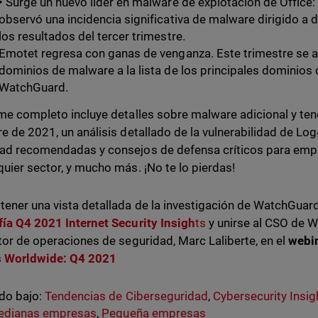
• Surge un nuevo líder en malware de explotación de Office: 
observó una incidencia significativa de malware dirigido a 
los resultados del tercer trimestre.
Emotet regresa con ganas de venganza. Este trimestre se 
dominios de malware a la lista de los principales dominio
WatchGuard.
rme completo incluye detalles sobre malware adicional y ten
re de 2021, un análisis detallado de la vulnerabilidad de Log
ad recomendadas y consejos de defensa críticos para emp
quier sector, y mucho más. ¡No te lo pierdas!
tener una vista detallada de la investigación de WatchGuar
fía Q4 2021 Internet Security Insigh
ts
y unirse al CSO de W
ctor de operaciones de seguridad, Marc Laliberte, en el
webi
s Worldwide: Q4 2021
do bajo:
Tendencias de Ciberseguridad
,
Cybersecurity Insig
edianas empresas
,
Pequeña empresas