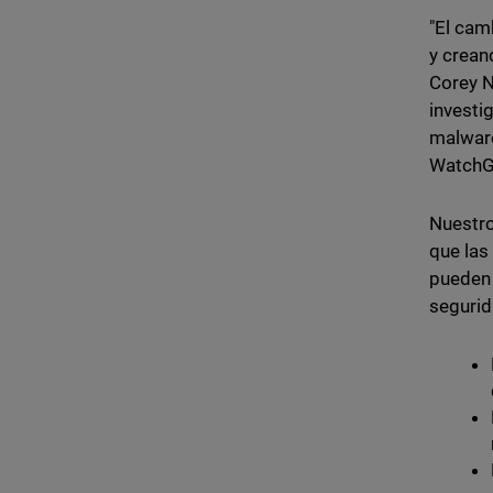
"El cam
y crean
Corey N
investi
malware
WatchG
Nuestr
que las
pueden 
segurid