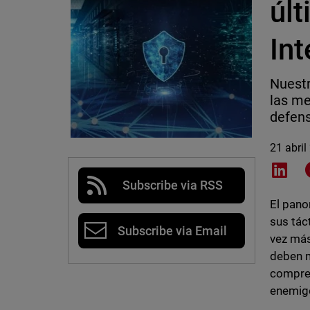
úl
Int
Nuestr
las me
defen
21 abril
Shar
Subscribe via RSS
El pano
sus tác
Subscribe via Email
vez más
deben m
compren
enemigo