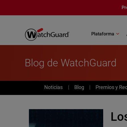
Pasar al contenido principal
Pr
Plataforma
Blog de WatchGuard
News
Noticias
Blog
Premios y Re
Los