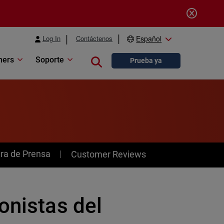
Log In
Contáctenos
Español
ners
Soporte
Close search
Prueba ya
ra de Prensa
Customer Reviews
onistas del