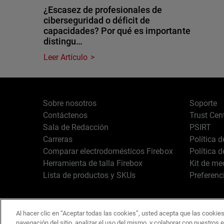
¿Escasez de profesionales de
ciberseguridad o déficit de
capacidades? Por qué es importante
distingu…
Leer Artículo
Sobre nosotros
Soporte
Contáctenos
Trust Cen
Sala de Redacción
PSIRT
Carreras
Política 
Comparar electrodomésticos Firebox
Política 
Herramienta de talla Firebox
Kit de me
Lista de productos y SKUs
Preferenc
Al hacer clic en “Aceptar todas las cookies”, usted acepta que las cookies
Español
Copyright © 1996-2
navegación del sitio, analizar el uso del mismo, y colaborar con nuestros 