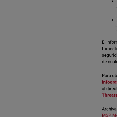
El info
trimest
segurid
de cual
Para ob
infogra
al dire
Threat
Archiva
MSP
,
M