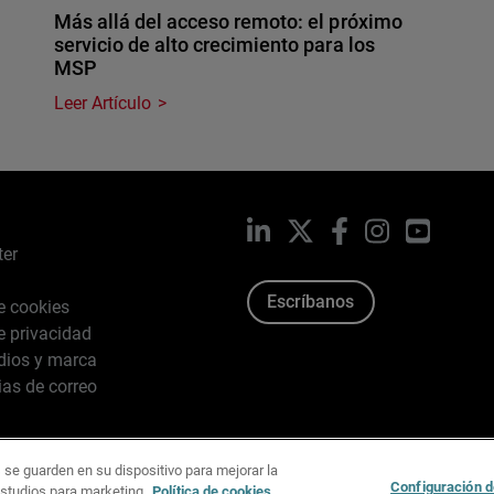
Más allá del acceso remoto: el próximo
servicio de alto crecimiento para los
MSP
Leer Artículo
LinkedIn
X
Facebook
Instagram
YouTub
ter
Escríbanos
de cookies
de privacidad
dios y marca
ias de correo
 se guarden en su dispositivo para mejorar la
026 WatchGuard Technologies, Inc. Todos los derechos reserv
Configuración d
estudios para marketing.
Política de cookies