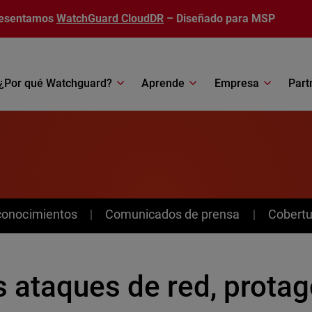
esentamos
WatchGuard CloudDR
– Diseñado para MSP
¿Por qué Watchguard?
Aprende
Empresa
Part
conocimientos
Comunicados de prensa
Cobertu
 ataques de red, protag