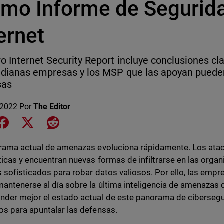
timo Informe de Segurid
ernet
o Internet Security Report incluye conclusiones cl
dianas empresas y los MSP que las apoyan pueden
sas
 2022
Por
The Editor
e on LinkedIn
Share on Facebook
Share on X
Share on Reddit
rama actual de amenazas evoluciona rápidamente. Los ata
ticas y encuentran nuevas formas de infiltrarse en las org
 sofisticados para robar datos valiosos. Por ello, las empre
antenerse al día sobre la última inteligencia de amenazas d
der mejor el estado actual de este panorama de cibersegu
s para apuntalar las defensas.