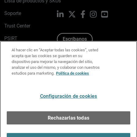
Lista de productos y SKUs
Soporte
LinkedIn
X
Facebook
Instagram
YouTube
Trust Center
PSIRT
Escríbanos
Al hacer clic en “Aceptar todas las cookies”, usted
Política de cookies
acepta que las cookies se guarden en su
dispositivo para mejorar la navegación del sitio,
Política de privacidad
analizar el uso del mismo, y colaborar con nuestros
estudios para marketing.
Política de cookies
Kit de medios y marca
Preferencias de correo
Configuración de cookies
Español
Rechazarlas todas
Copyright © 1996-2026 WatchGuard Technologies, Inc.
Todos los derechos reservados.
Terms of Use >