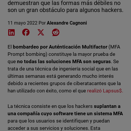
demuestran que las formas más débiles no
son un gran obstáculo para algunos hackers.
11 mayo 2022
Por
Alexandre Cagnoni
Share on LinkedIn
Share on Facebook
Share on X
Share on Reddit
El
bombardeo por Auténticación Multifactor
(MFA
Prompt bombing) constituye la mayor prueba de
que
no todas las soluciones MFA son seguras
. Se
trata de una técnica de ingeniería social que en las
últimas semanas está generando mucho interés
debido a recientes grupos de ciberatacantes que la
han utilizado con éxito, como el que
realizó Lapsus$.
La técnica consiste en que los hackers
suplantan a
una compañía cuyo software tiene un sistema MFA
para que los usuarios se identifiquen y puedan
acceder a sus servicios y soluciones. Esta