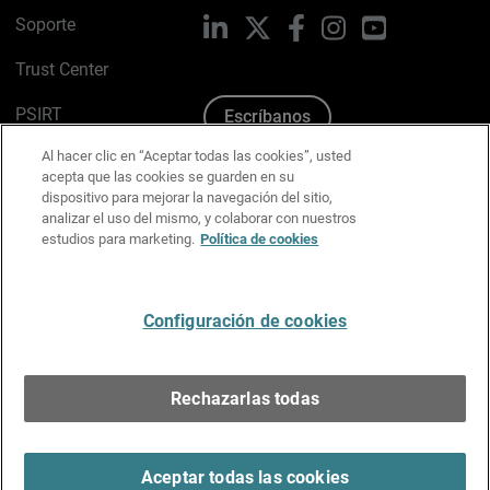
Soporte
LinkedIn
X
Facebook
Instagram
YouTube
Trust Center
PSIRT
Escríbanos
Al hacer clic en “Aceptar todas las cookies”, usted
Política de cookies
acepta que las cookies se guarden en su
dispositivo para mejorar la navegación del sitio,
Política de privacidad
analizar el uso del mismo, y colaborar con nuestros
estudios para marketing.
Política de cookies
Kit de medios y marca
Preferencias de correo
Configuración de cookies
Español
Rechazarlas todas
Copyright © 1996-2026 WatchGuard Technologies, Inc.
Todos los derechos reservados.
Terms of Use >
Aceptar todas las cookies