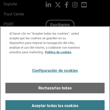
Soporte
LinkedIn
X
Facebook
Instagram
YouTube
Trust Center
PSIRT
Escríbanos
Al hacer clic en “Aceptar todas las cookies”, usted
Política de cookies
acepta que las cookies se guarden en su
dispositivo para mejorar la navegación del sitio,
Política de privacidad
analizar el uso del mismo, y colaborar con nuestros
estudios para marketing.
Política de cookies
Kit de medios y marca
Preferencias de correo
Configuración de cookies
Español
Rechazarlas todas
Copyright © 1996-2026 WatchGuard Technologies, Inc.
Todos los derechos reservados.
Terms of Use >
Aceptar todas las cookies