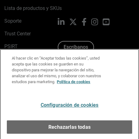
Lista de productos y SKUs
Soporte
LinkedIn
X
Facebook
Instagram
YouTube
Trust Center
PSIRT
Escríbanos
Al hacer clic en “Aceptar todas las cookies”, usted
Política de cookies
acepta que las cookies se guarden en su
dispositivo para mejorar la navegación del sitio,
Política de privacidad
analizar el uso del mismo, y colaborar con nuestros
estudios para marketing.
Política de cookies
Kit de medios y marca
Preferencias de correo
Configuración de cookies
Español
Rechazarlas todas
Copyright © 1996-2026 WatchGuard Technologies, Inc.