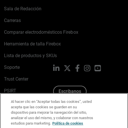
Sala de Redacción
Carreras
Comparar electrodomésticos Firebox
Herramienta de talla Firebox
Lista de productos y SKUs
Soporte
LinkedIn
X
Facebook
Instagram
YouTube
Trust Center
PSIRT
Escríbanos
Al hacer clic en “Aceptar todas las cookies”, usted
Política de cookies
acepta que las cookies se guarden en su
dispositivo para mejorar la navegación del sitio,
Política de privacidad
analizar el uso del mismo, y colaborar con nuestros
estudios para marketing.
Política de cookies
Kit de medios y marca