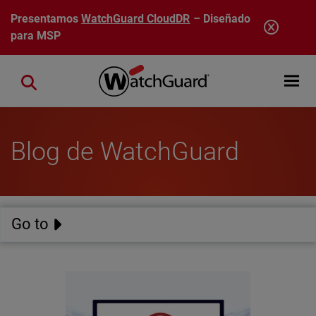
Pasar al contenido principal
Presentamos
WatchGuard CloudDR
– Diseñado
para MSP
Open mobi
Close search
Blog de WatchGuard
Go to