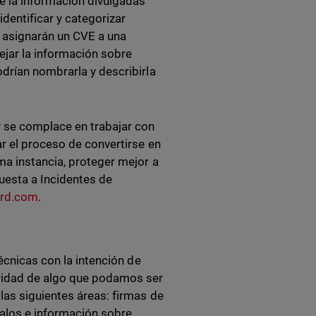
e la información divulgadas
dentificar y categorizar
 asignarán un CVE a una
tejar la información sobre
drían nombrarla y describirla
 se complace en trabajar con
r el proceso de convertirse en
ma instancia, proteger mejor a
uesta a Incidentes de
ard.com
.
écnicas con la intención de
uridad de algo que podamos ser
las siguientes áreas: firmas de
los e información sobre