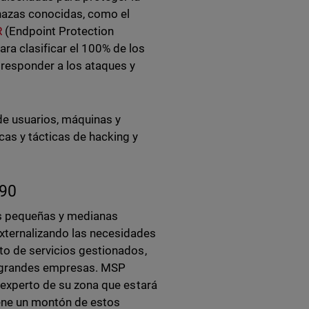
enazas conocidas, como el
R
(Endpoint Protection
ra clasificar el 100% de los
y responder a los ataques y
e usuarios, máquinas y
as y tácticas de hacking y
990
las pequeñas y medianas
externalizando las necesidades
pto de servicios gestionados,
s grandes empresas. MSP
al experto de su zona que estará
iene un montón de estos