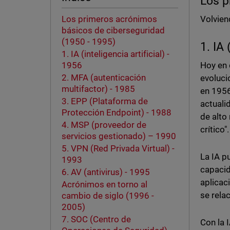
Los p
Volvien
Los primeros acrónimos
básicos de ciberseguridad
(1950 - 1995)
1. IA 
1. IA (inteligencia artificial) -
Hoy en 
1956
2. MFA (autenticación
evoluci
multifactor) - 1985
en 1956
3. EPP (Plataforma de
actuali
Protección Endpoint) - 1988
de alto
4. MSP (proveedor de
crítico".
servicios gestionado) – 1990
5. VPN (Red Privada Virtual) -
La IA p
1993
capacid
6. AV (antivirus) - 1995
aplicac
Acrónimos en torno al
se rela
cambio de siglo (1996 -
2005)
7. SOC (Centro de
Con la 