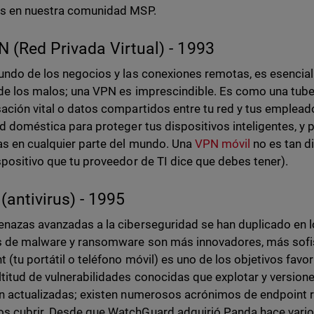
s en nuestra comunidad MSP.
N (Red Privada Virtual) - 1993
undo de los negocios y las conexiones remotas, es esencial
 de los malos; una VPN es imprescindible. Es como una tube
ación vital o datos compartidos entre tu red y tus empleado
ed doméstica para proteger tus dispositivos inteligentes, y
s en cualquier parte del mundo. Una
VPN móvil
no es tan di
spositivo que tu proveedor de TI dice que debes tener).
 (antivirus) - 1995
nazas avanzadas a la ciberseguridad se han duplicado en l
 de malware y ransomware son más innovadores, más sofis
t (tu portátil o teléfono móvil) es uno de los objetivos favor
titud de vulnerabilidades conocidas que explotar y versio
n actualizadas; existen numerosos acrónimos de endpoint 
 cubrir. Desde que WatchGuard adquirió Panda hace vario