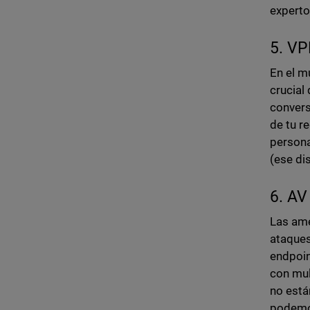
experto
5. VP
En el m
crucial
convers
de tu r
persona
(ese di
6. AV
Las ame
ataques
endpoin
con mul
no está
podemos