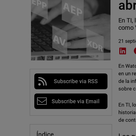
ab
En TI,
como V
21 sept
Shar
En Watc
en un r
de la i
Subscribe via RSS
sobre c
Subscribe via Email
En TI, 
histori
de cont
Índice