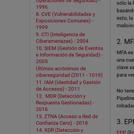
Operaciones de Seguridad) -
sólo le
1996
basándo
8. CVE (Vulnerabilidades y
esto, l
Exposiciones Comunes) -
malicio
1999
9. CTI (Inteligencia de
2. MF
Ciberamenazas) - 2004
10. SIEM (Gestión de Eventos
MFA es 
e Información de Seguridad) -
una cue
2005
clave s
Últimos acrónimos de
para ver
ciberseguridad (2011 - 1019)
11. IAM (Identidad y Gestión
de Accesos) - 2011
No tene
12. MDR (Detección y
Pipelin
Respuesta Gestionadas) -
robadas
2016
13. ZTNA (Acceso a Red de
3. EP
Confianza Cero) - 2018
14. XDR (Detección y
EPP
(En