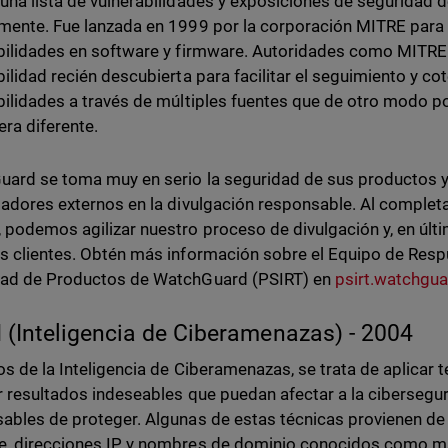
una lista de vulnerabilidades y exposiciones de seguridad d
mente. Fue lanzada en 1999 por la corporación MITRE para i
bilidades en software y firmware. Autoridades como MITRE
bilidad recién descubierta para facilitar el seguimiento y co
bilidades a través de múltiples fuentes que de otro modo po
ra diferente.
ard se toma muy en serio la seguridad de sus productos y
gadores externos en la divulgación responsable. Al completa
 podemos agilizar nuestro proceso de divulgación y, en últi
s clientes. Obtén más información sobre el Equipo de Resp
dad de Productos de WatchGuard (PSIRT) en
psirt.watchgu
I (Inteligencia de Ciberamenazas) - 2004
os de la Inteligencia de Ciberamenazas, se trata de aplicar t
r resultados indeseables que puedan afectar a la ciberseg
ables de proteger. Algunas de estas técnicas provienen de 
, direcciones IP y nombres de dominio conocidos como ma