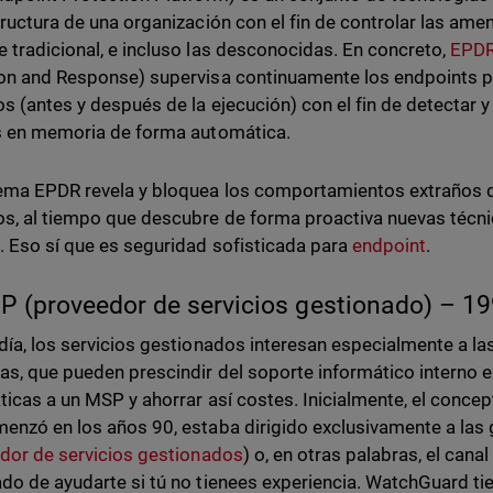
tructura de una organización con el fin de controlar las am
 tradicional, e incluso las desconocidas. En concreto,
EPD
on and Response) supervisa continuamente los endpoints pa
s (antes y después de la ejecución) con el fin de detectar 
s en memoria de forma automática.
ema EPDR revela y bloquea los comportamientos extraños d
s, al tiempo que descubre de forma proactiva nuevas técnic
. Eso sí que es seguridad sofisticada para
endpoint
.
P (proveedor de servicios gestionado) – 1
día, los servicios gestionados interesan especialmente a 
s, que pueden prescindir del soporte informático interno 
ticas a un MSP y ahorrar así costes. Inicialmente, el conce
enzó en los años 90, estaba dirigido exclusivamente a la
dor de servicios gestionados
) o, en otras palabras, el can
do de ayudarte si tú no tienees experiencia. WatchGuard t