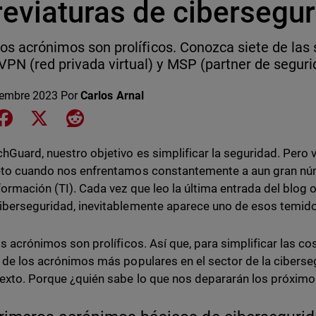
reviaturas de cibersegu
 los acrónimos son prolíficos. Conozca siete de las
PN (red privada virtual) y MSP (partner de seguri
iembre 2023
Por
Carlos Arnal
e on LinkedIn
Share on Facebook
Share on X
Share on Reddit
hGuard, nuestro objetivo es simplificar la seguridad. Pero v
eto cuando nos enfrentamos constantemente a aun gran núm
nformación (TI). Cada vez que leo la última entrada del blog 
iberseguridad, inevitablemente aparece uno de esos temid
los acrónimos son prolíficos. Así que, para simplificar las c
a de los acrónimos más populares en el sector de la cibers
exto. Porque ¿quién sabe lo que nos depararán los próxim