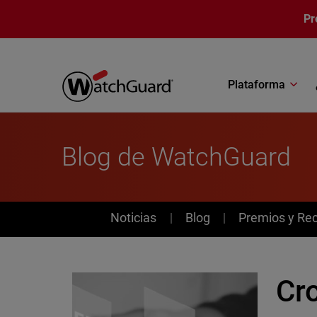
Pasar al contenido principal
Pr
Plataforma
Blog de WatchGuard
News
Noticias
Blog
Premios y Re
Cr