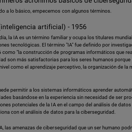
rimeros acrónimos básicos de cibersegurid
do a lo básico, empecemos con algunos términos.
(inteligencia artificial) - 1956
día, la IA es un término familiar y ocupa los titulares mundi
ones tecnológicas. El término "IA" fue definido por investi
 como "la construcción de programas informáticos que real
dad son más satisfactorias para los seres humanos porque
 nivel como el aprendizaje perceptivo, la organización de l
uede permitir a los sistemas informáticos aprender automá
ades basándose en la experiencia sin necesidad de ser pr
iones potenciales de la IA en el campo del análisis de dato
ciona con el análisis de datos para la ciberseguridad.
IA, las amenazas de ciberseguridad que un ser humano podr