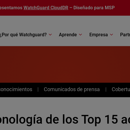
esentamos
WatchGuard CloudDR
– Diseñado para MSP
¿Por qué Watchguard?
Aprende
Empresa
Part
conocimientos
Comunicados de prensa
Cobertu
onología de los Top 15 