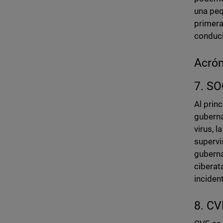
una peq
primera
conduci
Acrón
7. SO
Al princ
guberna
virus, 
supervi
guberna
ciberat
inciden
8. CV