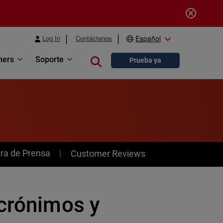
Log In
Contáctenos
Español
ners
Soporte
Close search
Prueba ya
ra de Prensa
Customer Reviews
acrónimos y