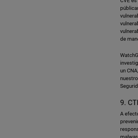
CVE es 
pública
vulnera
vulnera
vulnera
de mane
WatchGu
investi
un CNA,
nuestro
Seguri
9. CT
A efect
preveni
respons
malware