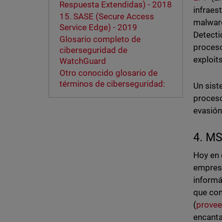
Respuesta Extendidas) - 2018
infraes
15. SASE (Secure Access
malware
Service Edge) - 2019
Detecti
Glosario completo de
proceso
ciberseguridad de
exploit
WatchGuard
Otro conocido glosario de
términos de ciberseguridad:
Un sist
proceso
evasión
4. MS
Hoy en 
empresa
informá
que com
(
provee
encanta