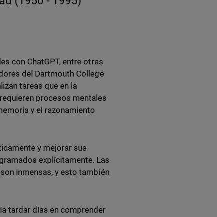
ad (1950 - 1995)
ales con ChatGPT, entre otras
gadores del Dartmouth College
izan tareas que en la
 requieren procesos mentales
a memoria y el razonamiento
ticamente y mejorar sus
ogramados explícitamente. Las
s son inmensas, y esto también
ía tardar días en comprender