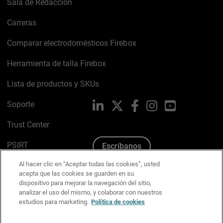
Sala de Redacción
Carreras
Comparar electrodomésticos Firebox
Herramienta de talla Firebox
Lista de productos y SKUs
Soporte
LinkedIn
X
Facebook
Instagram
YouTube
Trust Center
PSIRT
Escríbanos
Al hacer clic en “Aceptar todas las cookies”, usted
Política de cookies
acepta que las cookies se guarden en su
dispositivo para mejorar la navegación del sitio,
Política de privacidad
analizar el uso del mismo, y colaborar con nuestros
estudios para marketing.
Política de cookies
Kit de medios y marca