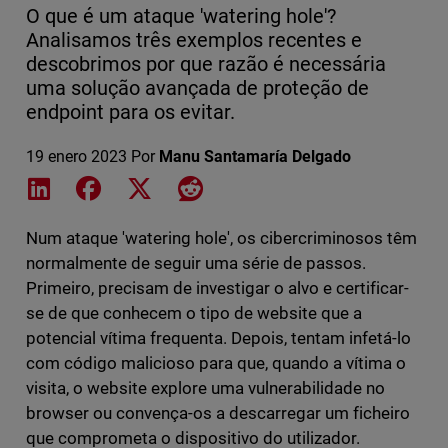
O que é um ataque 'watering hole'?
Analisamos três exemplos recentes e
descobrimos por que razão é necessária
uma solução avançada de proteção de
endpoint para os evitar.
19 enero 2023
Por
Manu Santamaría Delgado
Share on LinkedIn
Share on Facebook
Share on X
Share on Reddit
Num ataque 'watering hole', os cibercriminosos têm
normalmente de seguir uma série de passos.
Primeiro, precisam de investigar o alvo e certificar-
se de que conhecem o tipo de website que a
potencial vítima frequenta. Depois, tentam infetá-lo
com código malicioso para que, quando a vítima o
visita, o website explore uma vulnerabilidade no
browser ou convença-os a descarregar um ficheiro
que comprometa o dispositivo do utilizador.