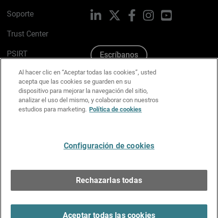
Soporte
LinkedIn
X
Facebook
Instagram
YouTube
Trust Center
PSIRT
Escríbanos
Al hacer clic en “Aceptar todas las cookies”, usted
Política de cookies
acepta que las cookies se guarden en su
dispositivo para mejorar la navegación del sitio,
Política de privacidad
analizar el uso del mismo, y colaborar con nuestros
estudios para marketing.
Política de cookies
Kit de medios y marca
Preferencias de correo
Configuración de cookies
Español
Rechazarlas todas
Copyright © 1996-2026 WatchGuard Technologies, Inc.
Todos los derechos reservados.
Terms of Use >
Aceptar todas las cookies