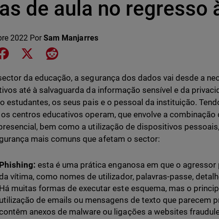
as de aula no regresso 
bre 2022
Por
Sam Manjarres
e on LinkedIn
Share on Facebook
Share on X
Share on Reddit
sector da educação, a segurança dos dados vai desde a ne
tivos até à salvaguarda da informação sensível e da privaci
do estudantes, os seus pais e o pessoal da instituição. Ten
os centros educativos operam, que envolve a combinação 
presencial, bem como a utilização de dispositivos pessoai
gurança mais comuns que afetam o sector:
Phishing:
esta é uma prática enganosa em que o agressor 
da vítima, como nomes de utilizador, palavras-passe, detalhe
Há muitas formas de executar este esquema, mas o principa
utilização de emails ou mensagens de texto que parecem pr
contêm anexos de malware ou ligações a websites fraudul