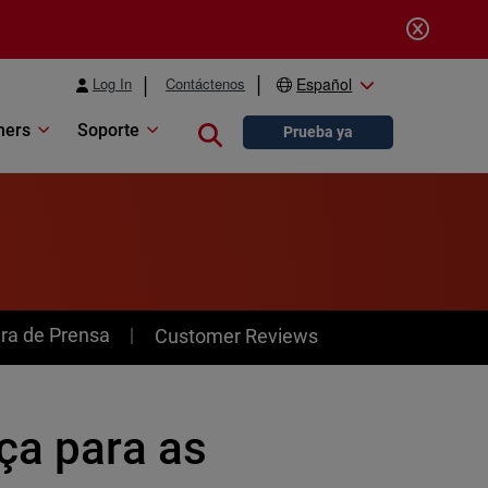
Log In
Contáctenos
Español
ners
Soporte
Close search
Prueba ya
ra de Prensa
Customer Reviews
ça para as