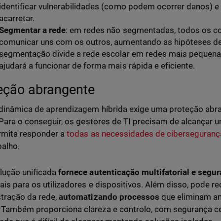
identificar vulnerabilidades (como podem ocorrer danos)
acarretar.
Segmentar a rede
: em redes não segmentadas, todos os
comunicar uns com os outros, aumentando as hipóteses d
segmentação divide a rede escolar em redes mais pequenas,
ajudará a funcionar de forma mais rápida e eficiente.
eção abrangente
dinâmica de aprendizagem híbrida exige uma proteção abr
. Para o conseguir, os gestores de TI precisam de alcançar
rmita responder a
todas as necessidades de cibersegurança
balho.
lução unificada
fornece autenticação multifatorial e segu
ais para os utilizadores e dispositivos. Além disso, pode r
tração da rede,
automatizando processos
que eliminam a
Também proporciona clareza e controlo, com segurança ce