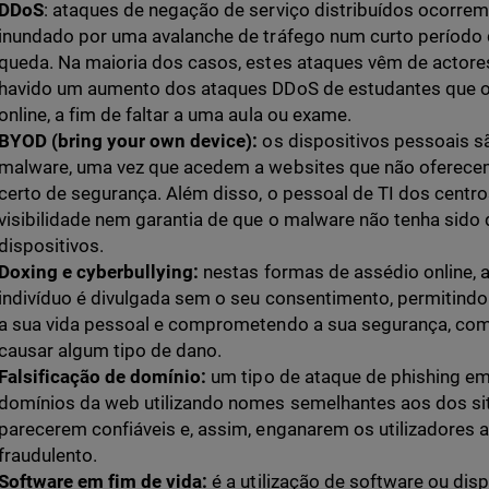
DDoS
: ataques de negação de serviço distribuídos ocorre
inundado por uma avalanche de tráfego num curto período
queda. Na maioria dos casos, estes ataques vêm de actores
havido um aumento dos ataques DDoS de estudantes que 
online, a fim de faltar a uma aula ou exame.
BYOD (bring your own device):
os dispositivos pessoais s
malware, uma vez que acedem a websites que não oferecem
certo de segurança. Além disso, o pessoal de TI dos centr
visibilidade nem garantia de que o malware não tenha sido
dispositivos.
Doxing e cyberbullying:
nestas formas de assédio online, 
indivíduo é divulgada sem o seu consentimento, permitindo
a sua vida pessoal e comprometendo a sua segurança, com 
causar algum tipo de dano.
Falsificação de domínio:
um tipo de ataque de phishing em
domínios da web utilizando nomes semelhantes aos dos site
parecerem confiáveis e, assim, enganarem os utilizadores
fraudulento.
Software em fim de vida:
é a utilização de software ou dis