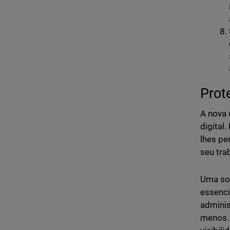
Prot
A nova 
digital
lhes pe
seu tra
Uma so
essenci
adminis
menos. 