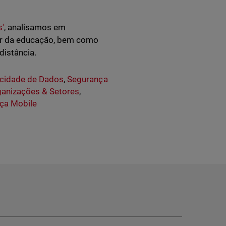
s'
, analisamos em
or da educação, bem como
distância.
acidade de Dados
,
Segurança
anizações & Setores
,
nça Mobile