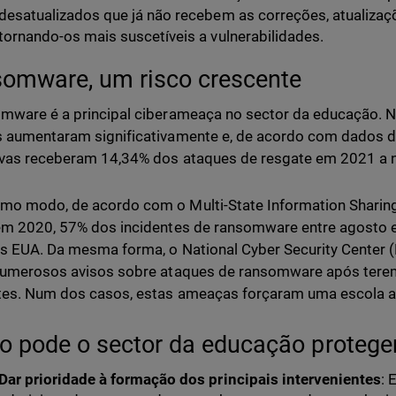
desatualizados que já não recebem as correções, atualiza
tornando-os mais suscetíveis a vulnerabilidades.
omware, um risco crescente
mware é a principal ciberameaça no sector da educação. N
 aumentaram significativamente e, de acordo com dados 
vas receberam 14,34% dos ataques de resgate em 2021 a ní
o modo, de acordo com o Multi-State Information Sharing
em 2020, 57% dos incidentes de ransomware entre agosto 
s EUA. Da mesma forma, o National Cyber Security Center 
numerosos avisos sobre ataques de ransomware após terem
tes. Num dos casos, estas ameaças forçaram uma escola a a
 pode o sector da educação protege
Dar prioridade à formação dos principais intervenientes
: 