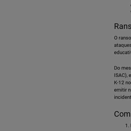
Rans
O ranso
ataques
educati
Do mesm
ISAC), 
K-12 no
emitir 
inciden
Como