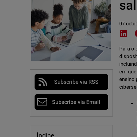
sal
07 octu
Shar
Para o 
disposi
incluin
em que 
ensino 
Subscribe via RSS
ciberse
Subscribe via Email
Índice