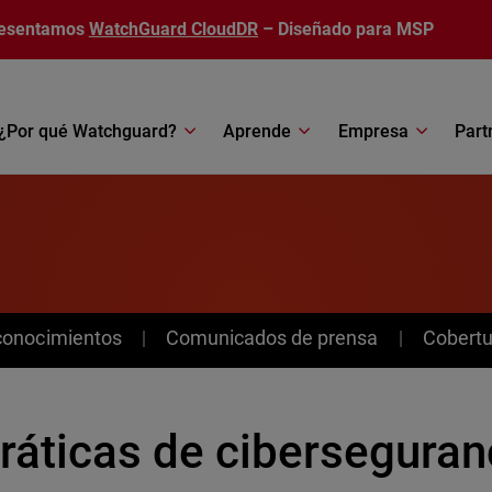
esentamos
WatchGuard CloudDR
– Diseñado para MSP
¿Por qué Watchguard?
Aprende
Empresa
Part
conocimientos
Comunicados de prensa
Cobertu
ráticas de ciberseguran