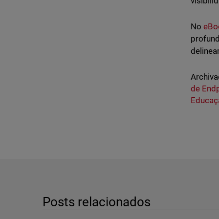
visibil
No
eBoo
profund
delinea
Archiva
de End
Educaç
Posts relacionados