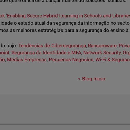
idade que é difícil de alcançar mantendo soluções isoladas.
k 'Enabling Secure Hybrid Learning in Schools and Librarie
idade o estado atual da segurança da informação no sect
mos as melhores estratégias para a segurança do ensino à 
do bajo:
Tendências de Cibersegurança
,
Ransomware
,
Priv
point
,
Segurança da Identidade e MFA
,
Network Security
,
Org
ão
,
Médias Empresas
,
Pequenos Negócios
,
Wi-Fi & Segura
Blog Inicio