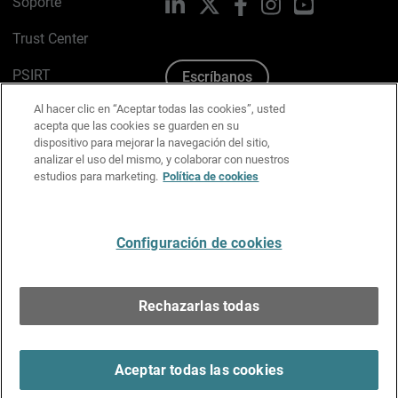
Soporte
LinkedIn
X
Facebook
Instagram
YouTube
Trust Center
PSIRT
Escríbanos
Al hacer clic en “Aceptar todas las cookies”, usted
Política de cookies
acepta que las cookies se guarden en su
dispositivo para mejorar la navegación del sitio,
Política de privacidad
analizar el uso del mismo, y colaborar con nuestros
estudios para marketing.
Política de cookies
Kit de medios y marca
Preferencias de correo
Configuración de cookies
Español
Rechazarlas todas
Copyright © 1996-2026 WatchGuard Technologies, Inc.
Todos los derechos reservados.
Terms of Use >
Aceptar todas las cookies