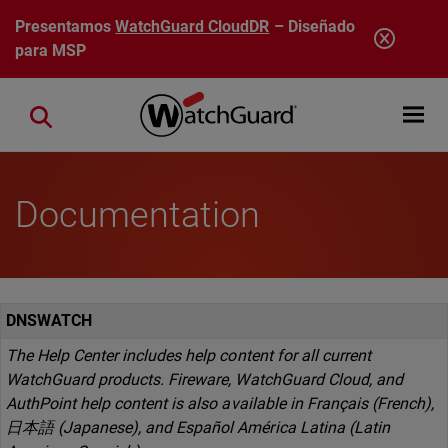
Pasar al contenido principal
Presentamos
WatchGuard CloudDR
– Diseñado
para MSP
Open mobi
Close search
Documentation
DNSWATCH
The Help Center includes help content for all current
WatchGuard products. Fireware, WatchGuard Cloud, and
AuthPoint help content is also available in Français (French),
日本語 (Japanese), and Español América Latina (Latin