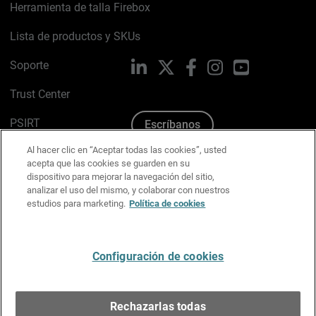
Herramienta de talla Firebox
Lista de productos y SKUs
Soporte
LinkedIn
X
Facebook
Instagram
YouTube
Trust Center
PSIRT
Escríbanos
Al hacer clic en “Aceptar todas las cookies”, usted
Política de cookies
acepta que las cookies se guarden en su
dispositivo para mejorar la navegación del sitio,
Política de privacidad
analizar el uso del mismo, y colaborar con nuestros
estudios para marketing.
Política de cookies
Kit de medios y marca
Preferencias de correo
Configuración de cookies
Español
Rechazarlas todas