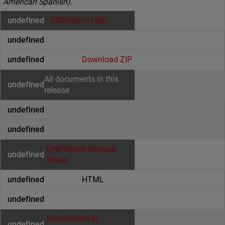
American Spanish).
DNSWatch Help
Download ZIP
All documents in this
release
DNSWatch Release
Notes
HTML
Introduction to