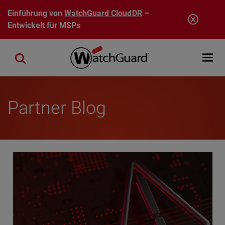
Direkt zum Inhalt
Einführung von
WatchGuard CloudDR
–
Entwickelt für MSPs
Open mobi
Close search
Partner Blog