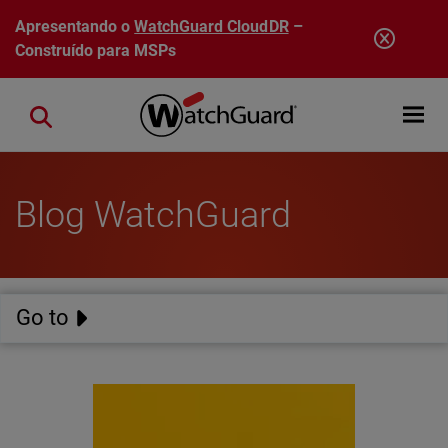
Pular para o conteúdo principal
Apresentando o
WatchGuard CloudDR
–
Construído para MSPs
Open mobi
Close search
Blog WatchGuard
Go to