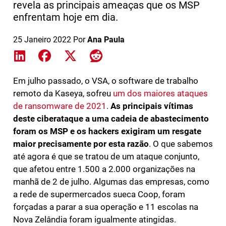
revela as principais ameaças que os MSP
enfrentam hoje em dia.
25 Janeiro 2022
Por
Ana Paula
Share on LinkedIn
Share on Facebook
Share on X
Share on Reddit
Em julho passado, o VSA, o software de trabalho
remoto da Kaseya, sofreu
um dos maiores ataques
de ransomware de 2021
.
As principais vítimas
deste ciberataque a uma cadeia de abastecimento
foram os MSP e os hackers exigiram um resgate
maior precisamente por esta razão
. O que sabemos
até agora é que se tratou de um ataque conjunto,
que afetou entre 1.500 a 2.000 organizações na
manhã de 2 de julho. Algumas das empresas, como
a rede de supermercados sueca Coop, foram
forçadas a parar a sua operação e 11 escolas na
Nova Zelândia foram igualmente atingidas.