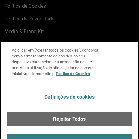
Política de Cookies
Política de Privacidade
Media & Brand Kit
Gerenciar preferências de e-mail
Ao clicar em "Aceitar todos os cookies", concorda
com o armazenamento de cookies no seu
LinkedIn
X
Facebook
Instagram
YouTube
dispositivo para melhorar a navegação no site,
analisar a utilização do site e ajudar nas nossas
iniciativas de marketing.
Política de Cookies
Escreva-nos
Definições de cookies
Português
Rejeitar Todos
Copyright © 1996-2026 WatchGuard Technologies, Inc.
Todos os Direitos Reservados.
Terms of Use >