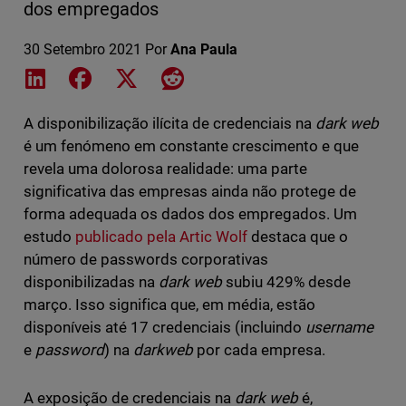
dos empregados
30 Setembro 2021
Por
Ana Paula
Share on LinkedIn
Share on Facebook
Share on X
Share on Reddit
A disponibilização ilícita de credenciais na
dark web
é um fenómeno em constante crescimento e que
revela uma dolorosa realidade: uma parte
significativa das empresas ainda não protege de
forma adequada os dados dos empregados. Um
estudo
publicado pela Artic Wolf
destaca que o
número de passwords corporativas
disponibilizadas na
dark web
subiu 429% desde
março. Isso significa que, em média, estão
disponíveis até 17 credenciais (incluindo
username
e
password
) na
darkweb
por cada empresa.
A exposição de credenciais na
dark web
é,