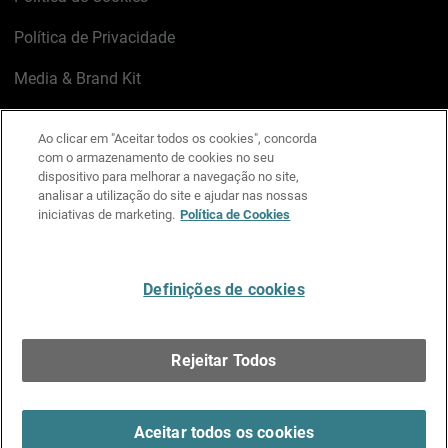
Política de Privacidade
Media & Brand Kit
Gerenciar preferências de e-mail
Ao clicar em "Aceitar todos os cookies", concorda
com o armazenamento de cookies no seu
LinkedIn
X
Facebook
Instagram
YouTube
dispositivo para melhorar a navegação no site,
analisar a utilização do site e ajudar nas nossas
iniciativas de marketing.
Política de Cookies
Escreva-nos
Definições de cookies
Português
Rejeitar Todos
Copyright © 1996-2026 WatchGuard Technologies, Inc.
Todos os Direitos Reservados.
Terms of Use >
Aceitar todos os cookies