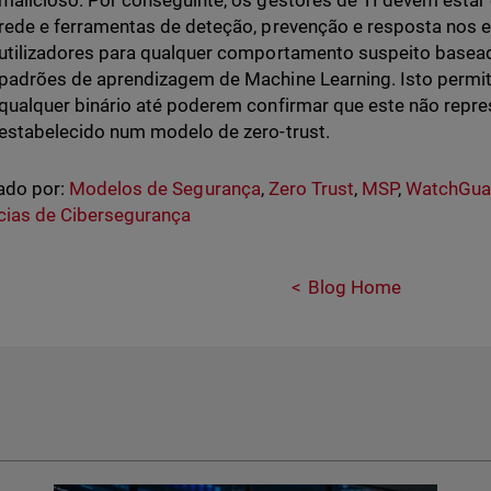
malicioso. Por conseguinte, os gestores de TI devem esta
rede e ferramentas de deteção, prevenção e resposta nos e
utilizadores para qualquer comportamento suspeito baseado 
padrões de aprendizagem de Machine Learning. Isto permit
qualquer binário até poderem confirmar que este não repre
estabelecido num modelo de zero-trust.
ado por:
Modelos de Segurança
,
Zero Trust
,
MSP
,
WatchGuar
cias de Cibersegurança
Blog Home