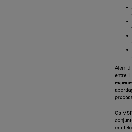
Além di
entre 1
experi
abordag
process
Os MSP
conjunt
modelo 