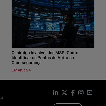
O Inimigo Invisível dos MSP: Como
Identificar os Pontos de Atrito na
Cibersegurança
Ler Artigo
LinkedIn
X
Facebook
Instagram
YouTub
ter