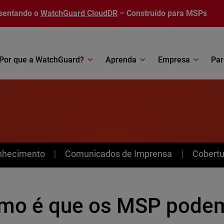
sentando o
WatchGuard CloudDR
– Construído para MSPs
Por que a WatchGuard?
Aprenda
Empresa
Par
nhecimento
Comunicados de Imprensa
Cobertu
mo é que os MSP pode