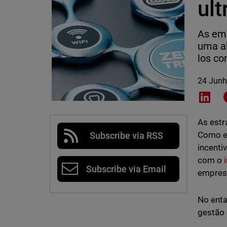
ult
As emp
uma ab
los c
24 Junh
Shar
As estr
Como e
Subscribe via RSS
incenti
com o
Subscribe via Email
empresa
No enta
gestão 