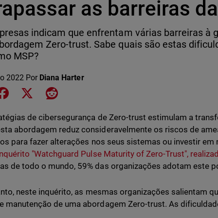
rapassar as barreiras da
resas indicam que enfrentam várias barreiras à
ordagem Zero-trust. Sabe quais são estas dificu
omo MSP?
o 2022
Por
Diana Harter
e on LinkedIn
Share on Facebook
Share on X
Share on Reddit
atégias de cibersegurança de Zero-trust estimulam a trans
sta abordagem reduz consideravelmente os riscos de ame
vos para fazer alterações nos seus sistemas ou investir em
inquérito "Watchguard Pulse Maturity of Zero-Trust", realiz
s de todo o mundo, 59% das organizações adotam este po
nto, neste inquérito, as mesmas organizações salientam qu
e manutenção de uma abordagem Zero-trust. As dificulda