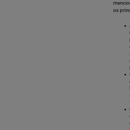
mencion
os prin