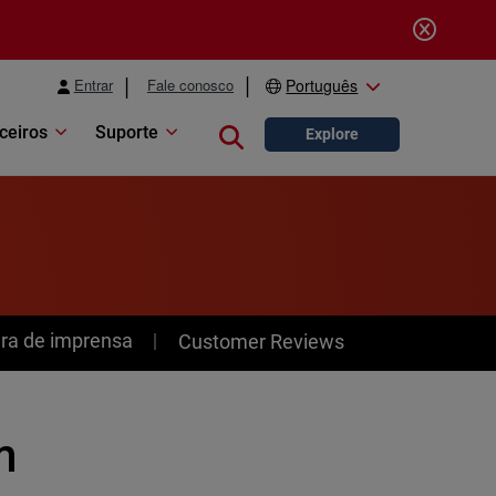
Entrar
Fale conosco
Português
ceiros
Suporte
Close search
Explore
ra de imprensa
Customer Reviews
m