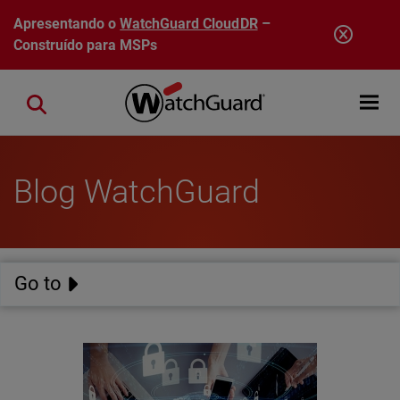
Pular para o conteúdo principal
Apresentando o
WatchGuard CloudDR
–
Construído para MSPs
Open mobi
Close search
Blog WatchGuard
Go to