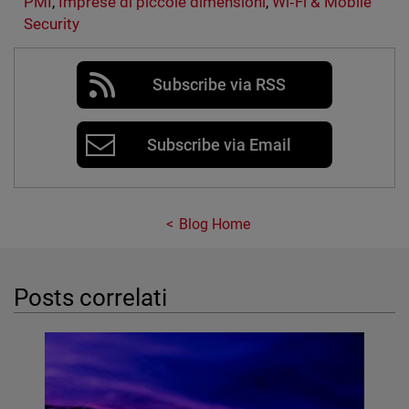
PMI
,
Imprese di piccole dimensioni
,
Wi‑Fi & Mobile
Security
Subscribe via RSS
Subscribe via Email
Blog Home
Posts correlati