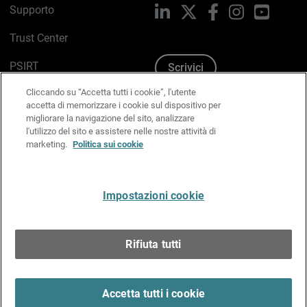
Supporto
LinkedIn
X
Facebook
Instagram
YouTub
Trust Center
PSIRT
Scrivici
Cliccando su “Accetta tutti i cookie”, l'utente
Politica sui cookie
accetta di memorizzare i cookie sul dispositivo per
migliorare la navigazione del sito, analizzare
Informativa sulla privacy
l'utilizzo del sito e assistere nelle nostre attività di
marketing.
Politica sui cookie
Kit Media & Brand
Gestisci le preferenze e-mail
Impostazioni cookie
Italiano
Rifiuta tutti
Copyright © 1996-2026 WatchGuard Technologies, Inc.
tutti i diritti riservati.
Terms of Use >
Accetta tutti i cookie