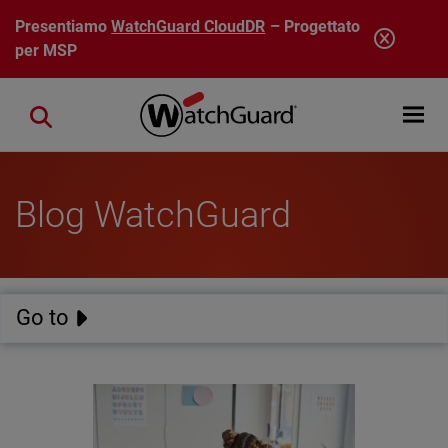
Salta al contenuto principale
Presentiamo
WatchGuard CloudDR
– Progettato
per MSP
Open mobi
Close search
Blog WatchGuard
Go to