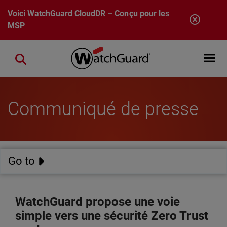
Aller au contenu principal
Voici
WatchGuard CloudDR
– Conçu pour les
MSP
Open mobi
Close search
Communiqué de presse
Go to
WatchGuard propose une voie
simple vers une sécurité Zero Trust