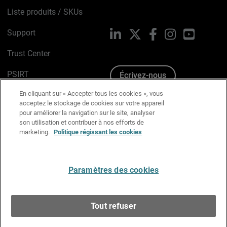
Liste produits / SKUs
Support
LinkedIn
X
Facebook
Instagram
YouTube
Trust Center
PSIRT
Écrivez-nous
En cliquant sur « Accepter tous les cookies », vous
Avis sur les cookies
acceptez le stockage de cookies sur votre appareil
pour améliorer la navigation sur le site, analyser
Politique de confidentialité
son utilisation et contribuer à nos efforts de
marketing.
Politique régissant les cookies
Charte Graphique
Préférences email
Paramètres des cookies
Français
Tout refuser
Copyright © 1996-2026 WatchGuard Technologies, Inc.