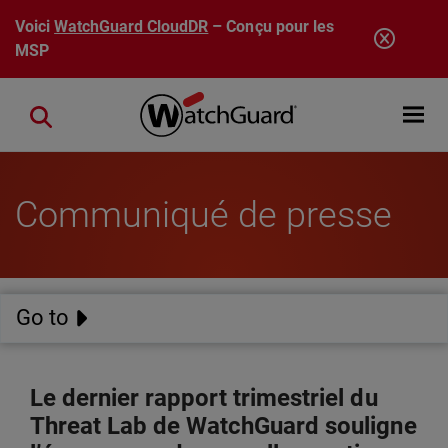
Aller au contenu principal
Voici
WatchGuard CloudDR
– Conçu pour les
MSP
Open mobi
Close search
Communiqué de presse
Go to
Le dernier rapport trimestriel du
Threat Lab de WatchGuard souligne